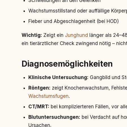
Schwellungen an den Gelenken
Wachstumsstillstand oder auffällige Körper
Fieber und Abgeschlagenheit (bei HOD)
Wichtig:
Zeigt ein
Junghund
länger als 24–4
ein tierärztlicher Check zwingend nötig – nich
Diagnosemöglichkeiten
Klinische Untersuchung:
Gangbild und Ste
Röntgen:
zeigt Knochenwachstum, Fehlstel
Wachstumsfugen
.
CT/MRT:
bei komplizierteren Fällen, vor al
Blutuntersuchungen:
bei Verdacht auf ho
Ursachen.