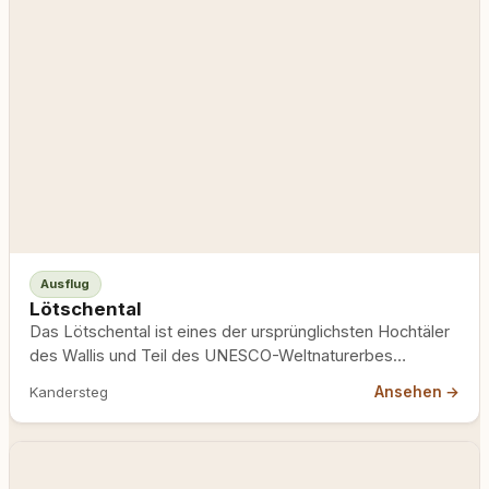
Ausflug
Lötschental
Das Lötschental ist eines der ursprünglichsten Hochtäler
des Wallis und Teil des UNESCO-Weltnaturerbes
Schweizer Alpen Jungfrau-Aletsch. 200 km…
Ansehen →
Kandersteg