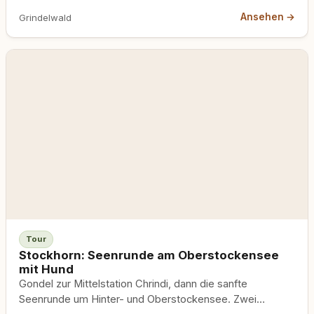
4,6 Kilometer fast eben, Eiger, Mönch und Jungfrau direkt
Ansehen →
Grindelwald
gegenüber, ideal für Hunde, die breite Wege lieben.
Gondelbahn ab Grindelwald oder Wengen, keine
Ausdauer nötig, aber Leine bei Alpvieh Pflicht.
Tour
Stockhorn: Seenrunde am Oberstockensee
mit Hund
Gondel zur Mittelstation Chrindi, dann die sanfte
Seenrunde um Hinter- und Oberstockensee. Zwei