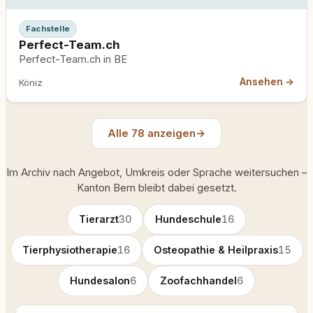
Fachstelle
Perfect-Team.ch
Perfect-Team.ch in BE
Ansehen →
Köniz
Alle 78 anzeigen
→
Im Archiv nach Angebot, Umkreis oder Sprache weitersuchen –
Kanton Bern bleibt dabei gesetzt.
Tierarzt
30
Hundeschule
16
Tierphysiotherapie
16
Osteopathie & Heilpraxis
15
Hundesalon
6
Zoofachhandel
6