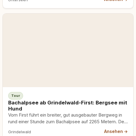
Steinbock-Gebiet.
Tour
Bachalpsee ab Grindelwald-First: Bergsee mit
Hund
Vom First führt ein breiter, gut ausgebauter Bergweg in
rund einer Stunde zum Bachalpsee auf 2265 Metern. Der
See spiegelt die Schreckhorn-Kette. Eine der einfachsten
Ansehen →
Grindelwald
Hochalpin-Touren mit Hund im Berner Oberland.