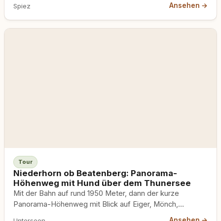
Bergseen, Alpwiesen, weites Panorama. Leicht und gut
Ansehen →
Spiez
mit Hund machbar.
Tour
Niederhorn ob Beatenberg: Panorama-
Höhenweg mit Hund über dem Thunersee
Mit der Bahn auf rund 1950 Meter, dann der kurze
Panorama-Höhenweg mit Blick auf Eiger, Mönch,
Jungfrau und den Thunersee. Leicht, gut mit Hund,
Ansehen →
Unterseen