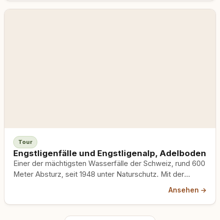
Tour
Engstligenfälle und Engstligenalp, Adelboden
Einer der mächtigsten Wasserfälle der Schweiz, rund 600
Meter Absturz, seit 1948 unter Naturschutz. Mit der
Seilbahn ab Unter dem Birg auf die Engstligenalp auf 1964
Ansehen →
Meter und dann gemütlich rund. Hunde fahren kostenlos
mit, oben weiden mehrere Hundert Kühe frei.