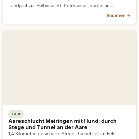
Landgrat zur Halbinsel St. Petersinsel, vorbei an
Rebbergen und dem alten Kloster, in dem Rousseau
Ansehen →
wohnte, zurück per Schiff. Leinenpflicht im
Naturschutzgebiet, Wegegebot auf der Insel.
Tour
Aareschlucht Meiringen mit Hund: durch
Stege und Tunnel an der Aare
1,4 Kilometer, gesicherte Stege, Tunnel tief im Fels.