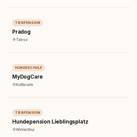
Tierpension
TIERPENSION
Pradog
Tatroz
Hundeschule
HUNDESCHULE
MyDogCare
Kollbrunn
Tierpension
TIERPENSION
Hundepension Lieblingsplatz
Winterthur