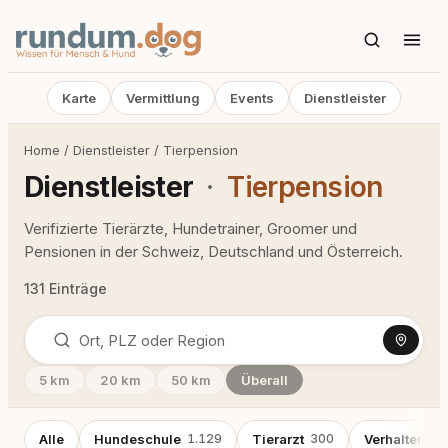
Karte
Vermittlung
Events
Dienstleister
Home
/
Dienstleister
/
Tierpension
Dienstleister
·
Tierpension
Verifizierte Tierärzte, Hundetrainer, Groomer und
Pensionen in der Schweiz, Deutschland und Österreich.
131 Einträge
5 km
20 km
50 km
Überall
Alle
Hundeschule
1.129
Tierarzt
300
Verhaltensb