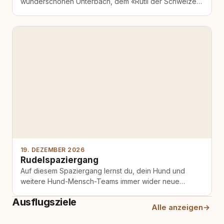
wunderschönen Unterbäch, dem «Rütli der Schweizer
Frau». Umgeben von einer eindrucksvollen
Berglandschaft tauchen wir gemeinsam…
19. DEZEMBER 2026
Rudelspaziergang
Auf diesem Spaziergang lernst du, dein Hund und
weitere Hund-Mensch-Teams immer wider neue
Sachen... von einfacher Beschäftigung für einen
Ausflugsziele
spannenden…
Alle anzeigen
→