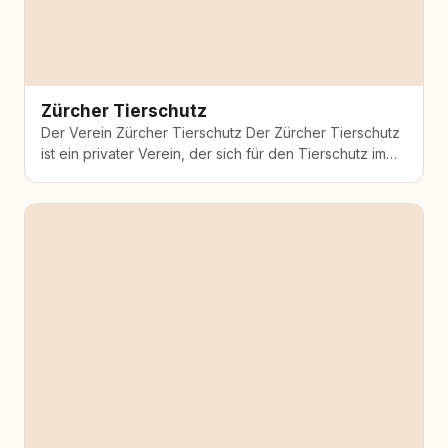
Zürcher Tierschutz
Der Verein Zürcher Tierschutz Der Zürcher Tierschutz
ist ein privater Verein, der sich für den Tierschutz im
Kanton Zürich einsetzt, aber auch über die
Kantonsgrenzen hinaus für die Tiere aktiv ist.…