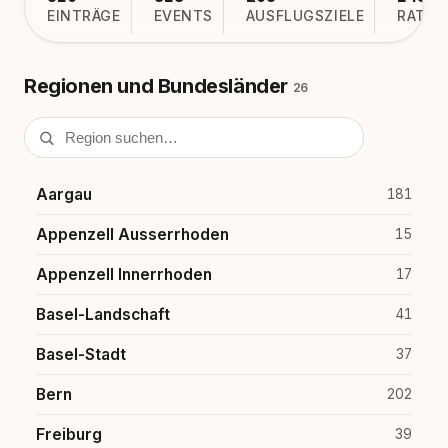
EINTRÄGE
EVENTS
AUSFLUGSZIELE
RATGE
Regionen und Bundesländer
26
Aargau
181
Appenzell Ausserrhoden
15
Appenzell Innerrhoden
17
Basel-Landschaft
41
Basel-Stadt
37
Bern
202
Freiburg
39