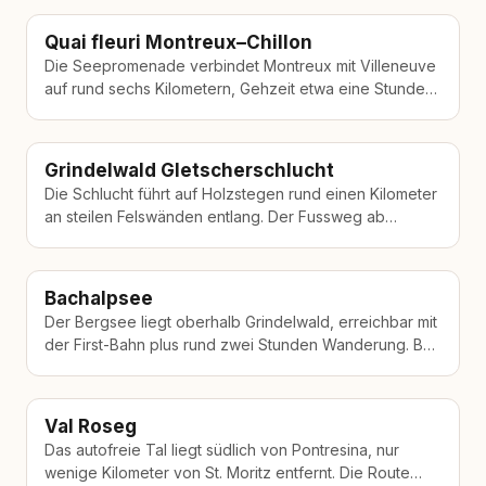
Quai fleuri Montreux–Chillon
Die Seepromenade verbindet Montreux mit Villeneuve
auf rund sechs Kilometern, Gehzeit etwa eine Stunde
25 Minuten. Höhenunterschiede fehlen fast völlig.…
Grindelwald Gletscherschlucht
Die Schlucht führt auf Holzstegen rund einen Kilometer
an steilen Felswänden entlang. Der Fussweg ab
Dorfzentrum dauert etwa 35 Minuten.…
Bachalpsee
Der Bergsee liegt oberhalb Grindelwald, erreichbar mit
der First-Bahn plus rund zwei Stunden Wanderung. Bei
klarer Sicht spiegeln sich Eiger…
Val Roseg
Das autofreie Tal liegt südlich von Pontresina, nur
wenige Kilometer von St. Moritz entfernt. Die Route