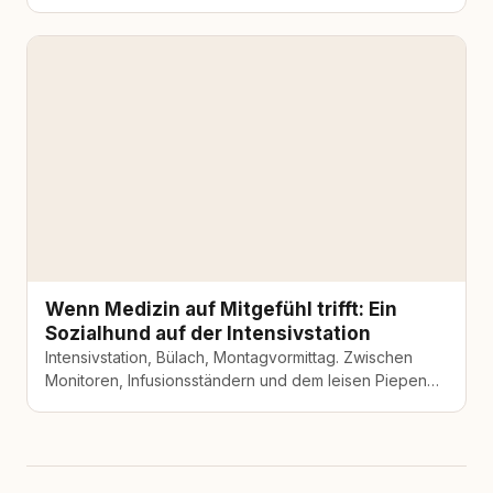
steckt aber eine Lockerung früher strengerer
Regelungen…
Wenn Medizin auf Mitgefühl trifft: Ein
Sozialhund auf der Intensivstation
Intensivstation, Bülach, Montagvormittag. Zwischen
Monitoren, Infusionsständern und dem leisen Piepen
der Geräte läuft eine Labradorhündin durchs Zimmer.
Oriana. Wer sie…