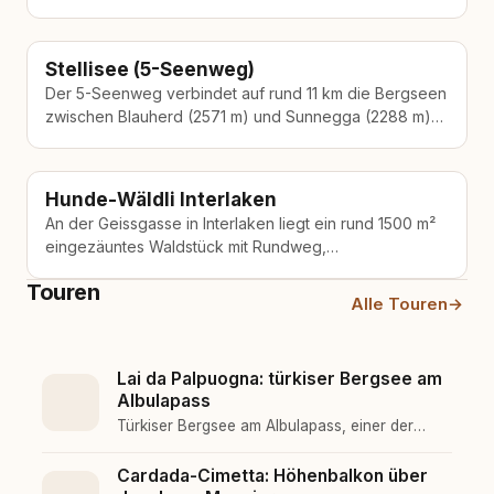
führt durch Lärchenwald mit…
Stellisee (5-Seenweg)
Der 5-Seenweg verbindet auf rund 11 km die Bergseen
zwischen Blauherd (2571 m) und Sunnegga (2288 m)
oberhalb von Zermatt.…
Hunde-Wäldli Interlaken
An der Geissgasse in Interlaken liegt ein rund 1500 m²
eingezäuntes Waldstück mit Rundweg,
Hundespielgeräten und Grillplatz – mietbar für…
Touren
Alle Touren
→
Lai da Palpuogna: türkiser Bergsee am
Albulapass
Türkiser Bergsee am Albulapass, einer der
schönsten Flecken der Schweiz. Kurzer
leichter Rundweg, gut mit der Rhätischen Bahn
Cardada-Cimetta: Höhenbalkon über
erreichbar. Baden verboten.