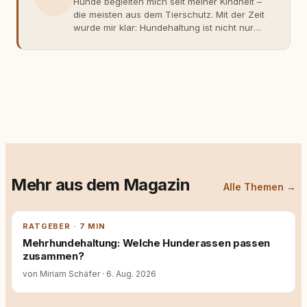
Hunde begleiten mich seit meiner Kindheit –
die meisten aus dem Tierschutz. Mit der Zeit
wurde mir klar: Hundehaltung ist nicht nur
Gefühl, sondern Verantwortung und
Fachwissen. Der Wendepunkt kam mit meinem
ersten Welpen. Plötzlich reichte Erfahrung
allein nicht mehr. Ich begann mich intensiv mit
Verhaltensbiologie, Trainingsethik und
moderner Hundeerziehung
auseinanderzusetzen. Nach meiner Erfahrung
entsteht echte Bindung dort, wo Verständnis
Wissen ersetzt – nicht umgekehrt. Aus dieser
Entwicklung entstand rundum.dog – ein
Wissens- und Serviceportal für
Mehr aus dem Magazin
Hundehalter:innen in Deutschland, Österreich
Alle Themen →
und der Schweiz. Meine Überzeugung:
Tierschutz beginnt mit Wissen. Wer seinen
Hund versteht, trifft bessere Entscheidungen –
RATGEBER · 7 MIN
für ein Zusammenleben, das beiden guttut.
Mehrhundehaltung: Welche Hunderassen passen
zusammen?
von Miriam Schäfer
·
6. Aug. 2026