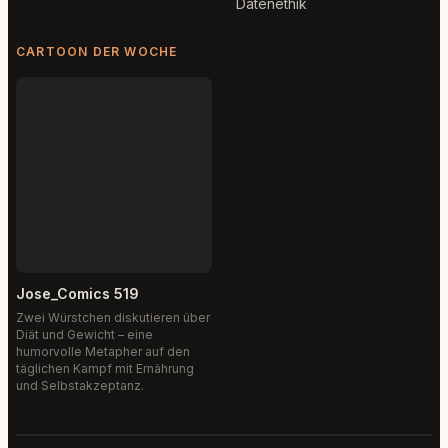
Datenethik
CARTOON DER WOCHE
Jose_Comics 519
Zwei Würstchen diskutieren über
Diät und Gewicht – eine
humorvolle Metapher auf den
täglichen Kampf mit Ernährung
und Selbstakzeptanz.