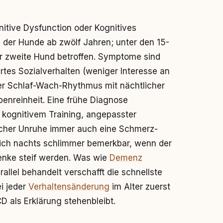
tive Dysfunction oder Kognitives
el der Hunde ab zwölf Jahren; unter den 15-
er zweite Hund betroffen. Symptome sind
tes Sozialverhalten (weniger Interesse an
rter Schlaf-Wach-Rhythmus mit nächtlicher
benreinheit. Eine frühe Diagnose
 kognitivem Training, angepasster
icher Unruhe immer auch eine Schmerz-
 sich nachts schlimmer bemerkbar, wenn der
elenke steif werden. Was wie
Demenz
allel behandelt verschafft die schnellste
i jeder
Verhaltensänderung
im Alter zuerst
 als Erklärung stehenbleibt.