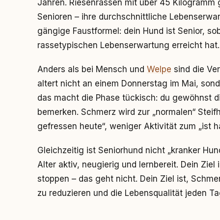
Jahren. Riesenrassen mit über 45 Kilogramm g
Senioren – ihre durchschnittliche Lebenserwar
gängige Faustformel: dein Hund ist Senior, so
rassetypischen Lebenserwartung erreicht hat.
Anders als bei Mensch und
Welpe
sind die Ve
altert nicht an einem Donnerstag im Mai, son
das macht die Phase tückisch: du gewöhnst di
bemerken. Schmerz wird zur „normalen“ Steifh
gefressen heute“, weniger Aktivität zum „ist h
Gleichzeitig ist Seniorhund nicht „kranker Hund
Alter aktiv, neugierig und lernbereit. Dein Ziel 
stoppen – das geht nicht. Dein Ziel ist, Sch
zu reduzieren und die Lebensqualität jeden T