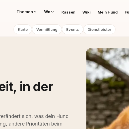
Themen
Wo
Rassen
Wiki
Mein Hund
Fü
Karte
Vermittlung
Events
Dienstleister
it, in der
verändert sich, was dein Hund
g, andere Prioritäten beim