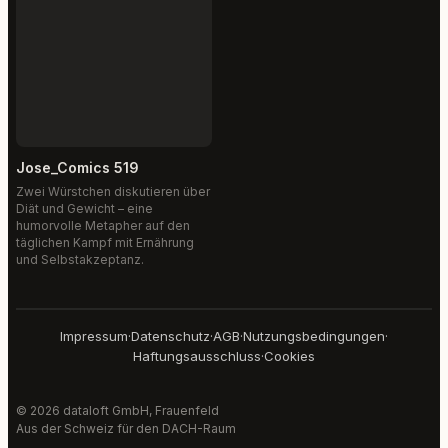
Jose_Comics 519
Zwei Würstchen diskutieren über
Diät und Gewicht – eine
humorvolle Metapher auf den
täglichen Kampf mit Ernährung
und Selbstakzeptanz.
Impressum
·
Datenschutz
·
AGB
·
Nutzungsbedingungen
·
Haftungsausschluss
·
Cookies
© 2026 dataloft GmbH, Frauenfeld
Aus der Schweiz für den DACH-Raum