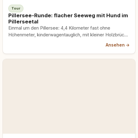
Tour
Pillersee-Runde: flacher Seeweg mit Hund im
Pillerseetal
Einmal um den Pillersee: 4,4 Kilometer fast ohne
Höhenmeter, kinderwagentauglich, mit kleiner Holzbrücke
ans andere Ufer und deinem Hund an der Leine neben
Ansehen →
dir.