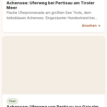
Achensee: Uferweg bei Pertisau am Tiroler
Meer
Flache Uferpromenade am größten See Tirols, dem
türkisblauen Achensee. Eingezäunter Hundestrand bei
Pertisau, den ausgesetzten Gaisalmsteig mit Hund
Ansehen →
meiden.
Tour
Achensee: Uferweg von Pertisau zur Gaisalm