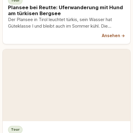
Tour
Plansee bei Reutte: Uferwanderung mit Hund
am türkisen Bergsee
Der Plansee in Tirol leuchtet türkis, sein Wasser hat
Güteklasse I und bleibt auch im Sommer kühl. Die
Uferwanderung führt dich rund um den zweitgrößten See
Ansehen →
Tirols, viel davon direkt am Wasser. Mit Hund machbar,
aber an die Leine.
Tour