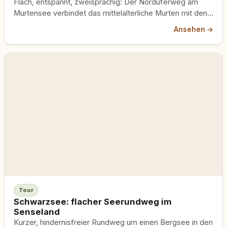
Flach, entspannt, zweisprachig: Der Norduferweg am
Murtensee verbindet das mittelalterliche Murten mit den
Rebbergen des Mont Vully, ein Seespaziergang, der
Ansehen →
kaum zu überbieten ist.
Tour
Schwarzsee: flacher Seerundweg im
Senseland
Kurzer, hindernisfreier Rundweg um einen Bergsee in den