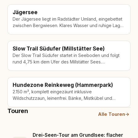
Jägersee
Der Jägersee liegt im Radstädter Umland, eingebettet
zwischen Bergwiesen. Klares Wasser und ruhige Lage
machen ihn zu einem Ziel für…
Slow Trail Südufer (Millstätter See)
Der Slow Trail Südufer startet in Seeboden und folgt
rund 4,75 km dem Ufer des Millstätter Sees.
Autoverkehr gibt es…
Hundezone Reinkeweg (Hammerpark)
2.150 m², komplett eingezäunt inklusive
Wildschutzzaun, leinenfrei. Bänke, Mistkübel und
Sackerlautomaten vorhanden. Die Grösse erlaubt auch
Touren
ausgelasseneres Toben für aktive…
Alle Touren
→
Drei-Seen-Tour am Grundlsee: flacher