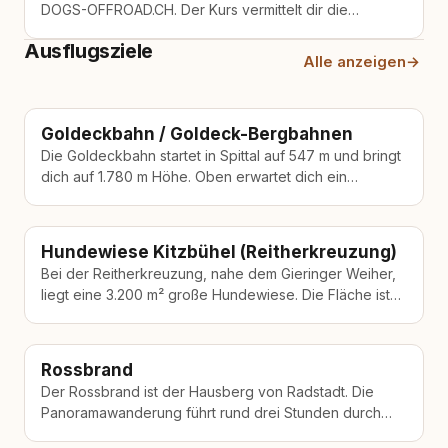
DOGS-OFFROAD.CH. Der Kurs vermittelt dir die
Grundlagen dieser dynamischen Sportart, bei der
Ausflugsziele
Hund…
Alle anzeigen
→
Goldeckbahn / Goldeck-Bergbahnen
Die Goldeckbahn startet in Spittal auf 547 m und bringt
dich auf 1.780 m Höhe. Oben erwartet dich ein
Wandergebiet…
Hundewiese Kitzbühel (Reitherkreuzung)
Bei der Reitherkreuzung, nahe dem Gieringer Weiher,
liegt eine 3.200 m² große Hundewiese. Die Fläche ist
eingezäunt, kostenlos nutzbar und…
Rossbrand
Der Rossbrand ist der Hausberg von Radstadt. Die
Panoramawanderung führt rund drei Stunden durch
alpines Gelände, mit Blick auf die…