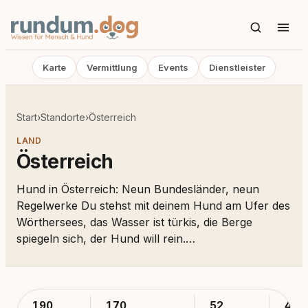
Karte
Vermittlung
Events
Dienstleister
Start
›
Standorte
›
Österreich
LAND
Österreich
Hund in Österreich: Neun Bundesländer, neun
Regelwerke Du stehst mit deinem Hund am Ufer des
Wörthersees, das Wasser ist türkis, die Berge
spiegeln sich, der Hund will rein.…
190
170
52
45