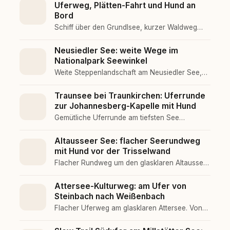
Uferweg, Plätten-Fahrt und Hund an
Bord
Schiff über den Grundlsee, kurzer Waldweg
zum geheimnisvollen Toplitzsee, dann mit der
Plätte zum Kammersee. Wenig Steigung, viel
Neusiedler See: weite Wege im
Wasser, gut mit Hund machbar.
Nationalpark Seewinkel
Weite Steppenlandschaft am Neusiedler See,
Hotspot für seltene Vögel. Strenge Leinenpflicht
im Nationalpark, Baden nur in der Hundezone
Traunsee bei Traunkirchen: Uferrunde
Podersdorf.
zur Johannesberg-Kapelle mit Hund
Gemütliche Uferrunde am tiefsten See
Österreichs. Vom Ortsplatz Traunkirchen über
schattige Wege zur Johannesberg-Kapelle und
Altausseer See: flacher Seerundweg
zurück. Traunstein-Kulisse, viele Bänke, ideal
mit Hund vor der Trisselwand
für entspannte Runden mit Hund.
Flacher Rundweg um den glasklaren Altausseer
See im Salzkammergut. Rund 7 Kilometer am
Ufer, kaum Steigung, Trisselwand und Loser als
Attersee-Kulturweg: am Ufer von
Kulisse. Gemütlich, gut mit Hund.
Steinbach nach Weißenbach
Flacher Uferweg am glasklaren Attersee. Von
Steinbach über Seefeld nach Weißenbach, 14
Kulturstationen unterwegs und mehrere