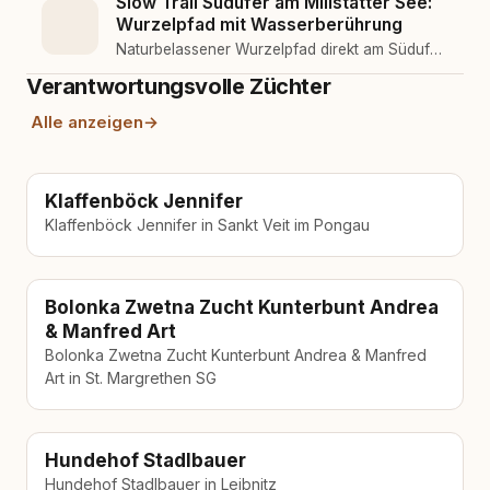
Slow Trail Südufer am Millstätter See:
Hundebadestellen. Entspannt, gut mit Hund
Wurzelpfad mit Wasserberührung
machbar.
Naturbelassener Wurzelpfad direkt am Südufer
des Millstätter Sees. Schattiger Buchenwald,
Verantwortungsvolle Züchter
versteckte Buchten, Wasser immer in der Nähe.
Flach und kurz, ideal für heiße Tage mit Hund.
Alle anzeigen
→
Klaffenböck Jennifer
Klaffenböck Jennifer in Sankt Veit im Pongau
Bolonka Zwetna Zucht Kunterbunt Andrea
& Manfred Art
Bolonka Zwetna Zucht Kunterbunt Andrea & Manfred
Art in St. Margrethen SG
Hundehof Stadlbauer
Hundehof Stadlbauer in Leibnitz