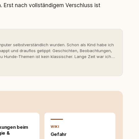
Erst nach vollständigem Verschluss ist
uter selbstverständlich wurden. Schon als Kind habe ich
nappt und drauflos getippt: Geschichten, Beobachtungen,
 Hunde-Themen ist kein klassischer. Lange Zeit war ich
fahrungen. Umso mehr hat es mich überrascht, als ich -
svoll und bewusst gute Hundehaltung funktionieren kann.
it bis heute. Bei rundum.dog bin ich als Content
en aus Ideen fertige Beiträge werden. Ich recherchiere
ite Gastbeiträge redaktionell, veröffentliche Texte und
richtet sich dabei immer auf das grosse Ganze: Welche
ahinter? Und wie lassen sich Inhalte so aufbereiten,
 Leser wirklich hilfreich sind? Ich glaube, dass Emotionen
entstehen dort, wo Information, Selbstreflexion und
en. Mit meinen Texten möchte ich genau dazu beitragen.
kungen beim
WIKI
gie &
Gefahr