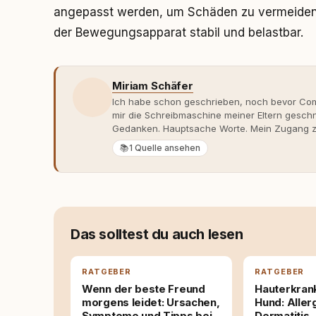
angepasst werden, um Schäden zu vermeiden. 
der Bewegungsapparat stabil und belastbar.
Miriam Schäfer
Ich habe schon geschrieben, noch bevor Comp
mir die Schreibmaschine meiner Eltern gesch
Gedanken. Hauptsache Worte. Mein Zugang zu
eher skeptisch, geprägt von weniger guten Er
📚
1 Quelle ansehen
dank Roger - erlebt habe, wie verantwortung
Dieser Perspektivwechsel begleitet meine Arbe
Managerin an vielen Stellen beteiligt, an den
Themen, plane Inhalte, schreibe Artikel, begle
betreue die Social-Media-Kanäle. Mein Blick 
Themen sind relevant? Welche Fragen stehen d
Das solltest du auch lesen
dass sie verständlich, fundiert und für unsere
allein nicht ausreichen. Gute Entscheidungen 
Bereitschaft zum Hinterfragen zusammenkomm
RATGEBER
RATGEBER
Wenn der beste Freund
Hauterkran
morgens leidet: Ursachen,
Hund: Aller
Symptome und Tipps bei
Dermatitis