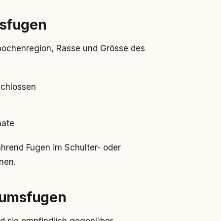
msfugen
Knochenregion, Rasse und Grösse des
schlossen
nate
während Fugen im Schulter- oder
nen.
stumsfugen