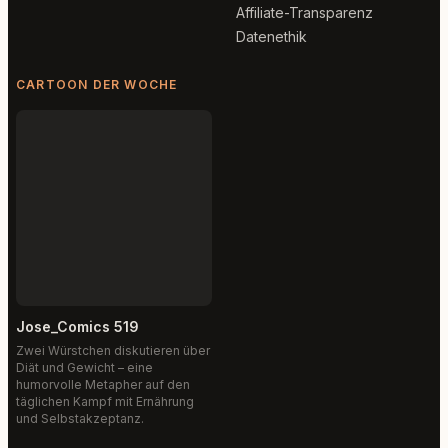
Affiliate-Transparenz
Datenethik
CARTOON DER WOCHE
Jose_Comics 519
Zwei Würstchen diskutieren über
Diät und Gewicht – eine
humorvolle Metapher auf den
täglichen Kampf mit Ernährung
und Selbstakzeptanz.