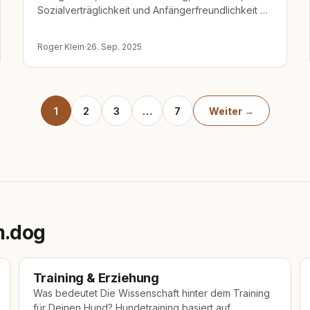
Sozialverträglichkeit und Anfängerfreundlichkeit …
Roger Klein
·
26. Sep. 2025
1
2
3
…
7
Weiter →
m.dog
Training & Erziehung
Was bedeutet Die Wissenschaft hinter dem Training
für Deinen Hund? Hundetraining basiert auf