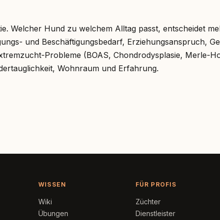
tie. Welcher Hund zu welchem Alltag passt, entscheidet m
ungs- und Beschäftigungsbedarf, Erziehungsanspruch, Ges
 Extremzucht-Probleme (BOAS, Chondrodysplasie, Merle-Hom
ndertauglichkeit, Wohnraum und Erfahrung.
WISSEN
FÜR PROFIS
Wiki
Züchter
Übungen
Dienstleister