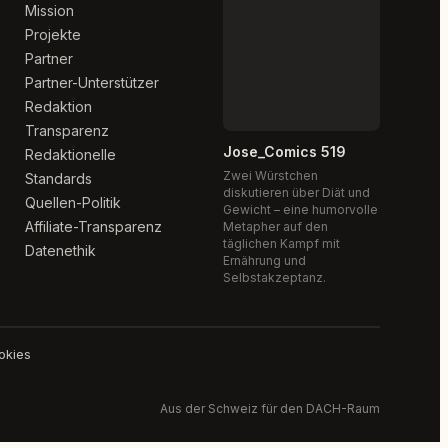
Mission
Projekte
Partner
Partner-Unterstützer
Redaktion
Transparenz
Jose_Comics 519
Redaktionelle
Zwei Würstchen
Standards
diskutieren über Diät und
Quellen-Politik
Gewicht – eine humorvolle
Affiliate-Transparenz
Metapher auf den
täglichen Kampf mit
Datenethik
Ernährung und
Selbstakzeptanz.
okies
Aus der Schweiz für den DACH-Raum