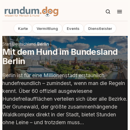
Karte
Vermittlung
Events
Dienstleister
Start
›
Deutschland
›
Berlin
Mit dem Hund im Bundesland
Berlin
Berlin ist für eine Millionenstadt erstaunlich
hundefreundlich – zumindest, wenn man die Regeln
kennt. Über 60 offiziell ausgewiesene
Hundefreilaufflächen verteilen sich über alle Bezirke.
Der Grunewald, der größte zusammenhängende
Waldkomplex direkt in der Stadt, bietet Stunden
ohne Leine – und trotzdem muss…