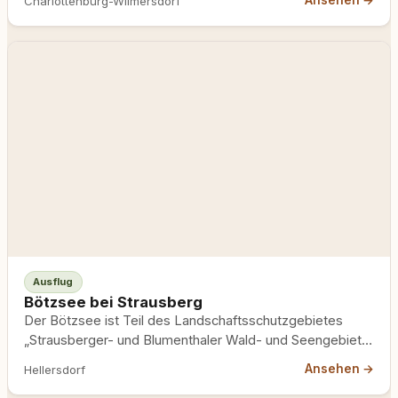
Ansehen →
Charlottenburg-Wilmersdorf
Ausflug
Bötzsee bei Strausberg
Der Bötzsee ist Teil des Landschaftsschutzgebietes
„Strausberger- und Blumenthaler Wald- und Seengebiet".
Hund und Halter erwartet klares Wasser,…
Ansehen →
Hellersdorf