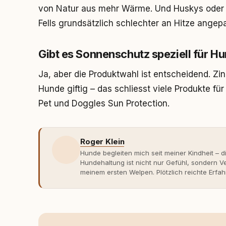
von Natur aus mehr Wärme. Und Huskys oder a
Fells grundsätzlich schlechter an Hitze angepa
Gibt es Sonnenschutz speziell für H
Ja, aber die Produktwahl ist entscheidend. Zin
Hunde giftig – das schliesst viele Produkte fü
Pet und Doggles Sun Protection.
Roger Klein
Hunde begleiten mich seit meiner Kindheit – d
Hundehaltung ist nicht nur Gefühl, sondern
meinem ersten Welpen. Plötzlich reichte Erfah
Verhaltensbiologie, Trainingsethik und mod
Erfahrung entsteht echte Bindung dort, wo Ve
Entwicklung entstand rundum.dog – ein Wissen
Deutschland, Österreich und der Schweiz. Me
seinen Hund versteht, trifft bessere Entsche