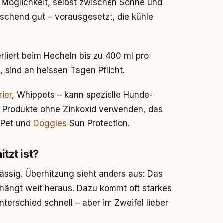
 Möglichkeit, selbst zwischen Sonne und
aschend gut – vorausgesetzt, die kühle
erliert beim Hecheln bis zu 400 ml pro
sind an heissen Tagen Pflicht.
rier
, Whippets – kann spezielle Hunde-
r Produkte ohne Zinkoxid verwenden, das
i-Pet und
Doggles
Sun Protection.
tzt ist?
ssig. Überhitzung sieht anders aus: Das
e hängt weit heraus. Dazu kommt oft starkes
erschied schnell – aber im Zweifel lieber