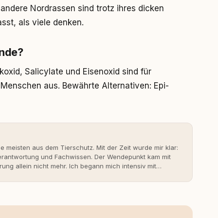
ndere Nordrassen sind trotz ihres dicken
sst, als viele denken.
unde?
koxid, Salicylate und Eisenoxid sind für
r Menschen aus. Bewährte Alternativen: Epi-
ie meisten aus dem Tierschutz. Mit der Zeit wurde mir klar:
 Verantwortung und Fachwissen. Der Wendepunkt kam mit
rung allein nicht mehr. Ich begann mich intensiv mit
erner Hundeerziehung auseinanderzusetzen. Nach meiner
rständnis Wissen ersetzt – nicht umgekehrt. Aus dieser
s- und Serviceportal für Hundehalter:innen in
ine Überzeugung: Tierschutz beginnt mit Wissen. Wer
idungen – für ein Zusammenleben, das beiden guttut.