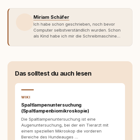
Miriam Schäfer
Ich habe schon geschrieben, noch bevor
Computer selbstverständlich wurden. Schon
als Kind habe ich mir die Schreibmaschine
meiner Eltern geschnappt und drauflos
getippt: Geschichten, Beobachtungen,
Gedanken. Hauptsache Worte. Mein Zugang
zu Hunde-Themen ist kein klassischer. Lange
Zeit war ich eher skeptisch, geprägt von
weniger guten Erfahrungen. Umso mehr hat
Das solltest du auch lesen
es mich überrascht, als ich - dank Roger -
erlebt habe, wie verantwortungsvoll und
bewusst gute Hundehaltung funktionieren
kann. Dieser Perspektivwechsel begleitet
WIKI
meine Arbeit bis heute. Bei rundum.dog bin ich
Spaltlampenuntersuchung
als Content Managerin an vielen Stellen
(Spaltlampenbiomikroskopie)
beteiligt, an denen aus Ideen fertige Beiträge
Die Spaltlampenuntersuchung ist eine
werden. Ich recherchiere Themen, plane
Augenuntersuchung, bei der ein Tierarzt mit
Inhalte, schreibe Artikel, begleite Gastbeiträge
einem speziellen Mikroskop die vorderen
redaktionell, veröffentliche Texte und betreue
Bereiche des Hundeauges …
die Social-Media-Kanäle. Mein Blick richtet