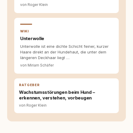
sich dabei immer auf das grosse Ganze:
von Roger Klein
Welche Themen sind relevant? Welche
Fragen stehen dahinter? Und wie lassen sich
Inhalte so aufbereiten, dass sie verständlich,
fundiert und für unsere Leser wirklich
hilfreich sind? Ich glaube, dass Emotionen
WIKI
allein nicht ausreichen. Gute Entscheidungen
Unterwolle
entstehen dort, wo Information,
Unterwolle ist eine dichte Schicht feiner, kurzer
Selbstreflexion und Bereitschaft zum
Haare direkt an der Hundehaut, die unter dem
Hinterfragen zusammenkommen. Mit meinen
längeren Deckhaar liegt …
Texten möchte ich genau dazu beitragen.
von Miriam Schäfer
RATGEBER
Wachstumsstörungen beim Hund –
erkennen, verstehen, vorbeugen
von Roger Klein