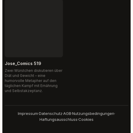
Jose_Comics 519
Zwei Würstchen diskutieren über
Diät und Gewicht – eine
humorvolle Metapher auf den
täglichen Kampf mit Ernährung
und Selbstakzeptanz.
Impressum
·
Datenschutz
·
AGB
·
Nutzungsbedingungen
·
Haftungsausschluss
·
Cookies