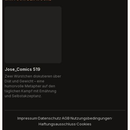
Jose_Comics 519
Zwei Würstchen diskutieren über
Diät und Gewicht – eine
humorvolle Metapher auf den
täglichen Kampf mit Ernährung
und Selbstakzeptanz.
Impressum
·
Datenschutz
·
AGB
·
Nutzungsbedingungen
·
Haftungsausschluss
·
Cookies