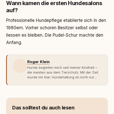
Wann kamen die ersten Hundesalons
auf?
Professionelle Hundepflege etablierte sich in den
1980ern. Vorher schoren Besitzer selbst oder
liessen es bleiben. Die Pudel-Schur machte den
Anfang.
Roger Klein
Hunde begleiten mich seit meiner Kindheit –
die meisten aus dem Tierschutz. Mit der Zeit
wurde mir klar: Hundehaltung ist nicht nur
Gefühl, sondern Verantwortung und
Fachwissen. Der Wendepunkt kam mit meinem
ersten Welpen. Plötzlich reichte Erfahrung
allein nicht mehr. Ich begann mich intensiv mit
Verhaltensbiologie, Trainingsethik und
moderner Hundeerziehung
Das solltest du auch lesen
auseinanderzusetzen. Nach meiner Erfahrung