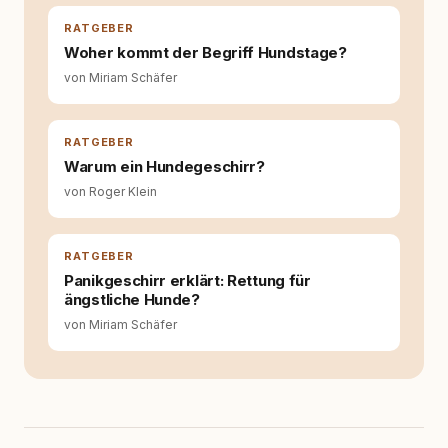
entsteht echte Bindung dort, wo Verständnis
Wissen ersetzt – nicht umgekehrt. Aus dieser
RATGEBER
Entwicklung entstand rundum.dog – ein
Woher kommt der Begriff Hundstage?
Wissens- und Serviceportal für
von Miriam Schäfer
Hundehalter:innen in Deutschland, Österreich
und der Schweiz. Meine Überzeugung:
Tierschutz beginnt mit Wissen. Wer seinen
Hund versteht, trifft bessere Entscheidungen –
RATGEBER
für ein Zusammenleben, das beiden guttut.
Warum ein Hundegeschirr?
von Roger Klein
RATGEBER
Panikgeschirr erklärt: Rettung für
ängstliche Hunde?
von Miriam Schäfer