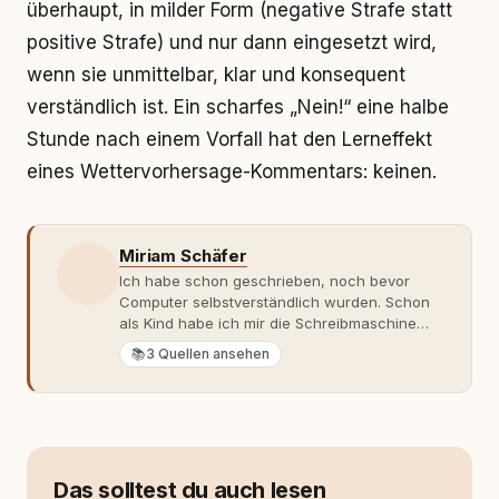
überhaupt, in milder Form (negative Strafe statt
positive Strafe) und nur dann eingesetzt wird,
wenn sie unmittelbar, klar und konsequent
verständlich ist. Ein scharfes „Nein!“ eine halbe
Stunde nach einem Vorfall hat den Lerneffekt
eines Wettervorhersage-Kommentars: keinen.
Miriam Schäfer
Ich habe schon geschrieben, noch bevor
Computer selbstverständlich wurden. Schon
als Kind habe ich mir die Schreibmaschine
meiner Eltern geschnappt und drauflos
📚
3 Quellen ansehen
getippt: Geschichten, Beobachtungen,
Gedanken. Hauptsache Worte. Mein Zugang
zu Hunde-Themen ist kein klassischer. Lange
Zeit war ich eher skeptisch, geprägt von
weniger guten Erfahrungen. Umso mehr hat
es mich überrascht, als ich - dank Roger -
Das solltest du auch lesen
erlebt habe, wie verantwortungsvoll und