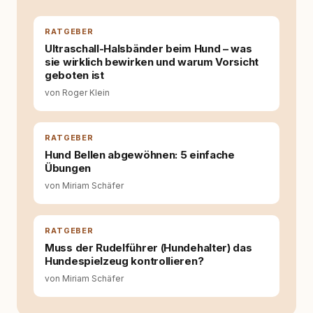
bewusst gute Hundehaltung funktionieren
kann. Dieser Perspektivwechsel begleitet
RATGEBER
meine Arbeit bis heute. Bei rundum.dog bin ich
Ultraschall-Halsbänder beim Hund – was
als Content Managerin an vielen Stellen
sie wirklich bewirken und warum Vorsicht
beteiligt, an denen aus Ideen fertige Beiträge
geboten ist
werden. Ich recherchiere Themen, plane
Inhalte, schreibe Artikel, begleite Gastbeiträge
von Roger Klein
redaktionell, veröffentliche Texte und betreue
die Social-Media-Kanäle. Mein Blick richtet
sich dabei immer auf das grosse Ganze:
RATGEBER
Welche Themen sind relevant? Welche
Hund Bellen abgewöhnen: 5 einfache
Fragen stehen dahinter? Und wie lassen sich
Übungen
Inhalte so aufbereiten, dass sie verständlich,
fundiert und für unsere Leser wirklich
von Miriam Schäfer
hilfreich sind? Ich glaube, dass Emotionen
allein nicht ausreichen. Gute Entscheidungen
entstehen dort, wo Information,
RATGEBER
Selbstreflexion und Bereitschaft zum
Muss der Rudelführer (Hundehalter) das
Hinterfragen zusammenkommen. Mit meinen
Hundespielzeug kontrollieren?
Texten möchte ich genau dazu beitragen.
von Miriam Schäfer