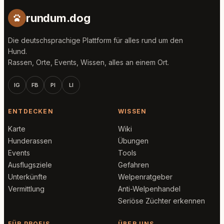
rundum.dog
Die deutschsprachige Plattform für alles rund um den
Hund.
Rassen, Orte, Events, Wissen, alles an einem Ort.
IG
FB
PI
LI
ENTDECKEN
WISSEN
Karte
Wiki
Hunderassen
Übungen
Events
Tools
Ausflugsziele
Gefahren
Unterkünfte
Welpenratgeber
Vermittlung
Anti-Welpenhandel
Seriöse Züchter erkennen
FÜR PROFIS
ÜBER UNS