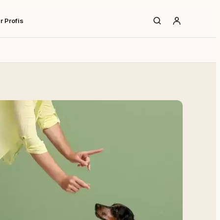
r Profis