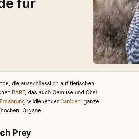
e für
de, die ausschliesslich auf tierischen
schen
BARF
, das auch Gemüse und Obst
Ernährung
wildlebender
Caniden
: ganze
 Knochen, Organe.
ch Prey