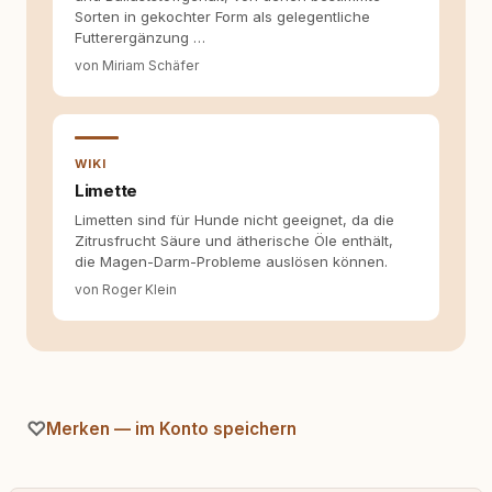
Sorten in gekochter Form als gelegentliche
Inhalte so aufbereiten, dass sie verständlich,
Futterergänzung …
fundiert und für unsere Leser wirklich
hilfreich sind? Ich glaube, dass Emotionen
von Miriam Schäfer
allein nicht ausreichen. Gute Entscheidungen
entstehen dort, wo Information,
Selbstreflexion und Bereitschaft zum
Hinterfragen zusammenkommen. Mit meinen
Texten möchte ich genau dazu beitragen.
WIKI
Limette
Limetten sind für Hunde nicht geeignet, da die
Zitrusfrucht Säure und ätherische Öle enthält,
die Magen-Darm-Probleme auslösen können.
von Roger Klein
Merken — im Konto speichern