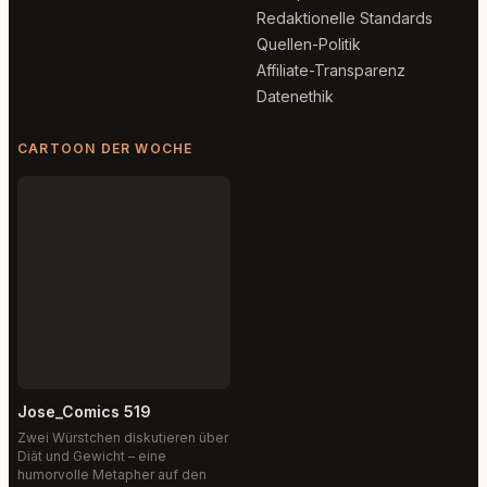
Redaktionelle Standards
Quellen-Politik
Affiliate-Transparenz
Datenethik
CARTOON DER WOCHE
Jose_Comics 519
Zwei Würstchen diskutieren über
Diät und Gewicht – eine
humorvolle Metapher auf den