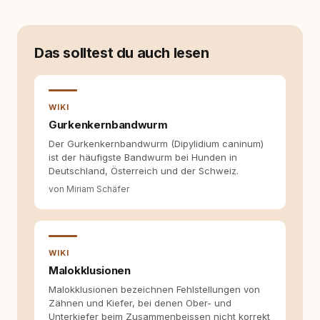
allein nicht mehr. Ich begann mich intensiv mit
Verhaltensbiologie, Trainingsethik und
moderner Hundeerziehung
auseinanderzusetzen. Nach meiner Erfahrung
Das solltest du auch lesen
entsteht echte Bindung dort, wo Verständnis
Wissen ersetzt – nicht umgekehrt. Aus dieser
Entwicklung entstand rundum.dog – ein
Wissens- und Serviceportal für
WIKI
Hundehalter:innen in Deutschland, Österreich
und der Schweiz. Meine Überzeugung:
Gurkenkernbandwurm
Tierschutz beginnt mit Wissen. Wer seinen
Der Gurkenkernbandwurm (Dipylidium caninum)
Hund versteht, trifft bessere Entscheidungen –
ist der häufigste Bandwurm bei Hunden in
für ein Zusammenleben, das beiden guttut.
Deutschland, Österreich und der Schweiz.
von Miriam Schäfer
WIKI
Malokklusionen
Malokklusionen bezeichnen Fehlstellungen von
Zähnen und Kiefer, bei denen Ober- und
Unterkiefer beim Zusammenbeissen nicht korrekt