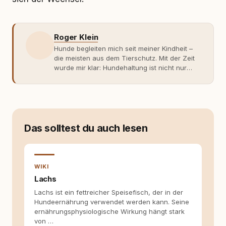
Roger Klein
Hunde begleiten mich seit meiner Kindheit –
die meisten aus dem Tierschutz. Mit der Zeit
wurde mir klar: Hundehaltung ist nicht nur
Gefühl, sondern Verantwortung und
Fachwissen. Der Wendepunkt kam mit meinem
ersten Welpen. Plötzlich reichte Erfahrung
allein nicht mehr. Ich begann mich intensiv mit
Verhaltensbiologie, Trainingsethik und
moderner Hundeerziehung
Das solltest du auch lesen
auseinanderzusetzen. Nach meiner Erfahrung
entsteht echte Bindung dort, wo Verständnis
Wissen ersetzt – nicht umgekehrt. Aus dieser
Entwicklung entstand rundum.dog – ein
WIKI
Wissens- und Serviceportal für
Lachs
Hundehalter:innen in Deutschland, Österreich
Lachs ist ein fettreicher Speisefisch, der in der
und der Schweiz. Meine Überzeugung:
Hundeernährung verwendet werden kann. Seine
Tierschutz beginnt mit Wissen. Wer seinen
ernährungsphysiologische Wirkung hängt stark
Hund versteht, trifft bessere Entscheidungen –
von …
für ein Zusammenleben, das beiden guttut.