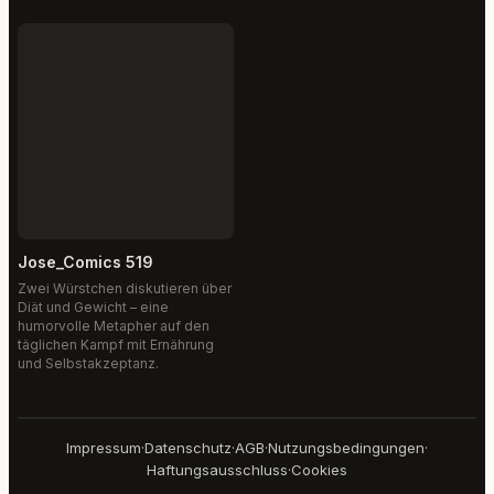
Jose_Comics 519
Zwei Würstchen diskutieren über
Diät und Gewicht – eine
humorvolle Metapher auf den
täglichen Kampf mit Ernährung
und Selbstakzeptanz.
Impressum
·
Datenschutz
·
AGB
·
Nutzungsbedingungen
·
Haftungsausschluss
·
Cookies