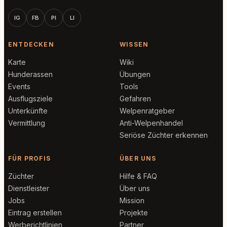
IG
FB
PI
LI
ENTDECKEN
WISSEN
Karte
Wiki
Hunderassen
Übungen
Events
Tools
Ausflugsziele
Gefahren
Unterkünfte
Welpenratgeber
Vermittlung
Anti-Welpenhandel
Seriöse Züchter erkennen
FÜR PROFIS
ÜBER UNS
Züchter
Hilfe & FAQ
Dienstleister
Über uns
Jobs
Mission
Eintrag erstellen
Projekte
Werberichtlinien
Partner