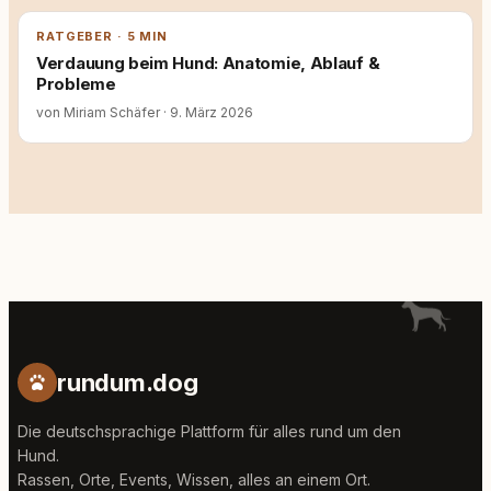
RATGEBER · 5 MIN
Verdauung beim Hund: Anatomie, Ablauf &
Probleme
von Miriam Schäfer
·
9. März 2026
rundum.dog
Die deutschsprachige Plattform für alles rund um den
Hund.
Rassen, Orte, Events, Wissen, alles an einem Ort.