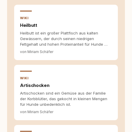
entsteht echte Bindung dort, wo Verständnis
Wissen ersetzt – nicht umgekehrt. Aus dieser
Entwicklung entstand rundum.dog – ein
WIKI
Wissens- und Serviceportal für
Heilbutt
Hundehalter:innen in Deutschland, Österreich
Heilbutt ist ein großer Plattfisch aus kalten
und der Schweiz. Meine Überzeugung:
Gewässern, der durch seinen niedrigen
Tierschutz beginnt mit Wissen. Wer seinen
Fettgehalt und hohen Proteinanteil für Hunde …
Hund versteht, trifft bessere Entscheidungen –
für ein Zusammenleben, das beiden guttut.
von Miriam Schäfer
WIKI
Artischocken
Artischocken sind ein Gemüse aus der Familie
der Korbblütler, das gekocht in kleinen Mengen
für Hunde unbedenklich ist.
von Miriam Schäfer