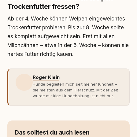
Trockenfutter fressen?
Ab der 4. Woche können Welpen eingeweichtes
Trockenfutter probieren. Bis zur 8. Woche sollte
es komplett aufgeweicht sein. Erst mit allen
Milchzähnen – etwa in der 6. Woche – können sie
hartes Futter richtig kauen.
Roger Klein
Hunde begleiten mich seit meiner Kindheit –
die meisten aus dem Tierschutz. Mit der Zeit
wurde mir klar: Hundehaltung ist nicht nur
Gefühl, sondern Verantwortung und
Fachwissen. Der Wendepunkt kam mit meinem
ersten Welpen. Plötzlich reichte Erfahrung
allein nicht mehr. Ich begann mich intensiv mit
Verhaltensbiologie, Trainingsethik und
moderner Hundeerziehung
Das solltest du auch lesen
auseinanderzusetzen. Nach meiner Erfahrung