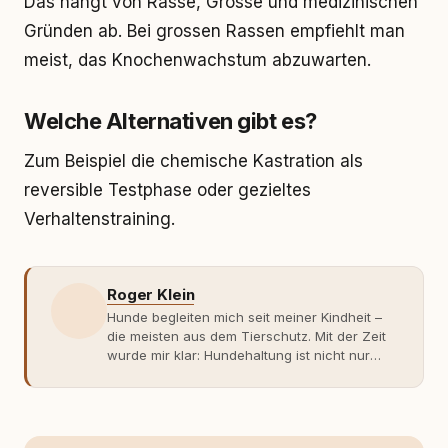
Das hängt von Rasse, Grösse und medizinischen
Gründen ab. Bei grossen Rassen empfiehlt man
meist, das Knochenwachstum abzuwarten.
Welche Alternativen gibt es?
Zum Beispiel die chemische Kastration als
reversible Testphase oder gezieltes
Verhaltenstraining.
Roger Klein
Hunde begleiten mich seit meiner Kindheit –
die meisten aus dem Tierschutz. Mit der Zeit
wurde mir klar: Hundehaltung ist nicht nur
Gefühl, sondern Verantwortung und
Fachwissen. Der Wendepunkt kam mit meinem
ersten Welpen. Plötzlich reichte Erfahrung
allein nicht mehr. Ich begann mich intensiv mit