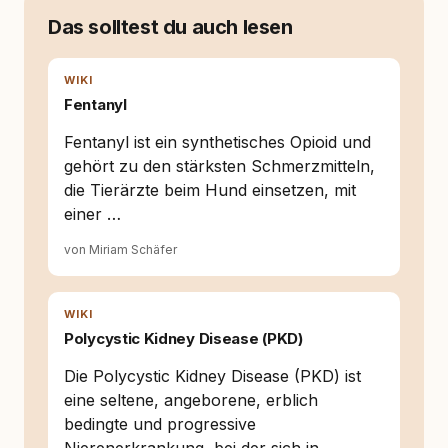
Verhaltensbiologie, Trainingsethik und
moderner Hundeerziehung
Das solltest du auch lesen
auseinanderzusetzen. Nach meiner Erfahrung
entsteht echte Bindung dort, wo Verständnis
Wissen ersetzt – nicht umgekehrt. Aus dieser
WIKI
Entwicklung entstand rundum.dog – ein
Fentanyl
Wissens- und Serviceportal für
Hundehalter:innen in Deutschland, Österreich
Fentanyl ist ein synthetisches Opioid und
und der Schweiz. Meine Überzeugung:
gehört zu den stärksten Schmerzmitteln,
Tierschutz beginnt mit Wissen. Wer seinen
die Tierärzte beim Hund einsetzen, mit
Hund versteht, trifft bessere Entscheidungen –
für ein Zusammenleben, das beiden guttut.
einer …
von Miriam Schäfer
WIKI
Polycystic Kidney Disease (PKD)
Die Polycystic Kidney Disease (PKD) ist
eine seltene, angeborene, erblich
bedingte und progressive