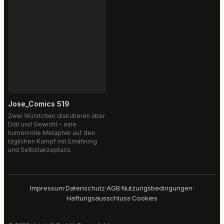
Jose_Comics 519
Zwei Würstchen diskutieren über
Diät und Gewicht – eine
humorvolle Metapher auf den
täglichen Kampf mit Ernährung
und Selbstakzeptanz.
Impressum
·
Datenschutz
·
AGB
·
Nutzungsbedingungen
·
Haftungsausschluss
·
Cookies