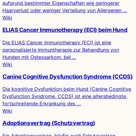
aufgrund bestimmter Eigenschaften wie geringerer
Haarverlust oder weniger Verteilung von Allergenen …
Wiki
ELIAS Cancer Immunotherapy (ECI) beim Hund
Die ELIAS Cancer Immunotherapy (ECI) ist eine
personalisierte Immuntherapie zur Behandlung von
Hunden mit Osteosarkom, bei …
Wiki
Canine Cognitive Dysfunction Syndrome (CCDS)
Die kognitive Dysfunktion beim Hund (Canine Cognitive
Dysfunction Syndrome, CCDS) ist eine altersbedingte,
fortschreitende Erkrankung des …
Wiki
Adoptionsvertrag (Schutzvertrag)
Ein Adoptionsvertrag, häufig auch Schutzvertrag