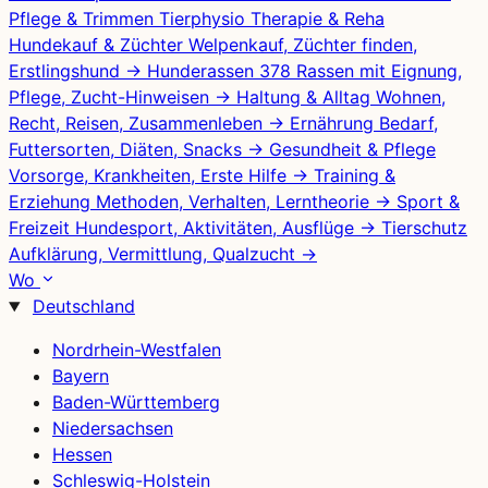
Pflege & Trimmen
Tierphysio
Therapie & Reha
Hundekauf & Züchter
Welpenkauf, Züchter finden,
Erstlingshund
→
Hunderassen
378 Rassen mit Eignung,
Pflege, Zucht-Hinweisen
→
Haltung & Alltag
Wohnen,
Recht, Reisen, Zusammenleben
→
Ernährung
Bedarf,
Futtersorten, Diäten, Snacks
→
Gesundheit & Pflege
Vorsorge, Krankheiten, Erste Hilfe
→
Training &
Erziehung
Methoden, Verhalten, Lerntheorie
→
Sport &
Freizeit
Hundesport, Aktivitäten, Ausflüge
→
Tierschutz
Aufklärung, Vermittlung, Qualzucht
→
Wo
Deutschland
Nordrhein-Westfalen
Bayern
Baden-Württemberg
Niedersachsen
Hessen
Schleswig-Holstein