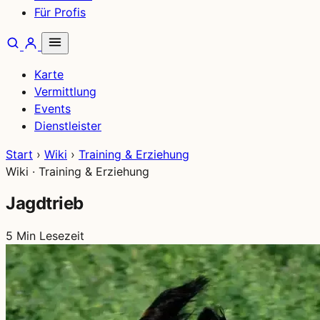
Für Profis
Karte
Vermittlung
Events
Dienstleister
Start
›
Wiki
›
Training & Erziehung
Wiki · Training & Erziehung
Jagdtrieb
5 Min Lesezeit