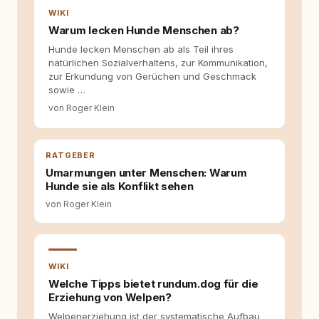
Hundehalter:innen in Deutschland, Österreich
WIKI
und der Schweiz. Meine Überzeugung:
Warum lecken Hunde Menschen ab?
Tierschutz beginnt mit Wissen. Wer seinen
Hund versteht, trifft bessere Entscheidungen –
Hunde lecken Menschen ab als Teil ihres
für ein Zusammenleben, das beiden guttut.
natürlichen Sozialverhaltens, zur Kommunikation,
zur Erkundung von Gerüchen und Geschmack
sowie …
von Roger Klein
RATGEBER
Umarmungen unter Menschen: Warum
Hunde sie als Konflikt sehen
von Roger Klein
WIKI
Welche Tipps bietet rundum.dog für die
Erziehung von Welpen?
Welpenerziehung ist der systematische Aufbau