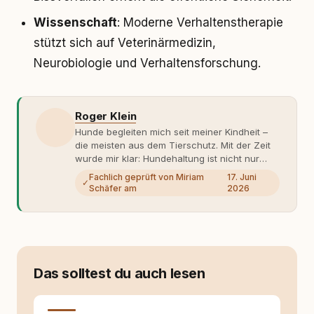
Wissenschaft
: Moderne Verhaltenstherapie
stützt sich auf Veterinärmedizin,
Neurobiologie und Verhaltensforschung.
Roger Klein
Hunde begleiten mich seit meiner Kindheit –
die meisten aus dem Tierschutz. Mit der Zeit
wurde mir klar: Hundehaltung ist nicht nur
Gefühl, sondern Verantwortung und
Fachlich geprüft von Miriam
17. Juni
✓
Fachwissen. Der Wendepunkt kam mit meinem
Schäfer am
2026
ersten Welpen. Plötzlich reichte Erfahrung
allein nicht mehr. Ich begann mich intensiv mit
Verhaltensbiologie, Trainingsethik und
moderner Hundeerziehung
auseinanderzusetzen. Nach meiner Erfahrung
entsteht echte Bindung dort, wo Verständnis
Das solltest du auch lesen
Wissen ersetzt – nicht umgekehrt. Aus dieser
Entwicklung entstand rundum.dog – ein
Wissens- und Serviceportal für