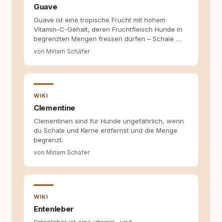
Guave
Inhalte, schreibe Artikel, begleite Gastbeiträge
redaktionell, veröffentliche Texte und betreue
Guave ist eine tropische Frucht mit hohem
die Social-Media-Kanäle. Mein Blick richtet
Vitamin-C-Gehalt, deren Fruchtfleisch Hunde in
sich dabei immer auf das grosse Ganze:
begrenzten Mengen fressen dürfen – Schale …
Welche Themen sind relevant? Welche
von Miriam Schäfer
Fragen stehen dahinter? Und wie lassen sich
Inhalte so aufbereiten, dass sie verständlich,
fundiert und für unsere Leser wirklich
hilfreich sind? Ich glaube, dass Emotionen
allein nicht ausreichen. Gute Entscheidungen
WIKI
entstehen dort, wo Information,
Clementine
Selbstreflexion und Bereitschaft zum
Hinterfragen zusammenkommen. Mit meinen
Clementinen sind für Hunde ungefährlich, wenn
Texten möchte ich genau dazu beitragen.
du Schale und Kerne entfernst und die Menge
begrenzt.
von Miriam Schäfer
WIKI
Entenleber