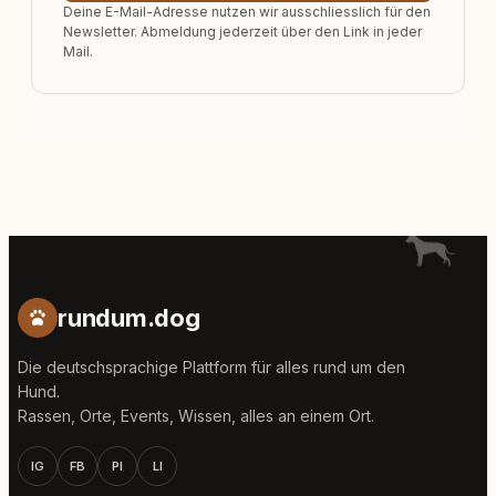
Deine E-Mail-Adresse nutzen wir ausschliesslich für den
Newsletter. Abmeldung jederzeit über den Link in jeder
Mail.
rundum.dog
Die deutschsprachige Plattform für alles rund um den
Hund.
Rassen, Orte, Events, Wissen, alles an einem Ort.
IG
FB
PI
LI