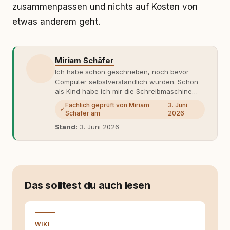
zusammenpassen und nichts auf Kosten von
etwas anderem geht.
Miriam Schäfer
Ich habe schon geschrieben, noch bevor
Computer selbstverständlich wurden. Schon
als Kind habe ich mir die Schreibmaschine
meiner Eltern geschnappt und drauflos
Fachlich geprüft von Miriam
3. Juni
✓
getippt: Geschichten, Beobachtungen,
Schäfer am
2026
Gedanken. Hauptsache Worte. Mein Zugang
Stand:
3. Juni 2026
zu Hunde-Themen ist kein klassischer. Lange
Zeit war ich eher skeptisch, geprägt von
weniger guten Erfahrungen. Umso mehr hat
es mich überrascht, als ich - dank Roger -
erlebt habe, wie verantwortungsvoll und
bewusst gute Hundehaltung funktionieren
Das solltest du auch lesen
kann. Dieser Perspektivwechsel begleitet
meine Arbeit bis heute. Bei rundum.dog bin ich
als Content Managerin an vielen Stellen
beteiligt, an denen aus Ideen fertige Beiträge
WIKI
werden. Ich recherchiere Themen, plane