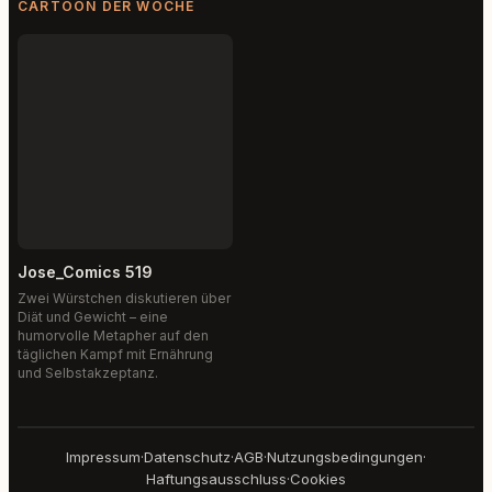
CARTOON DER WOCHE
Jose_Comics 519
Zwei Würstchen diskutieren über
Diät und Gewicht – eine
humorvolle Metapher auf den
täglichen Kampf mit Ernährung
und Selbstakzeptanz.
Impressum
·
Datenschutz
·
AGB
·
Nutzungsbedingungen
·
Haftungsausschluss
·
Cookies