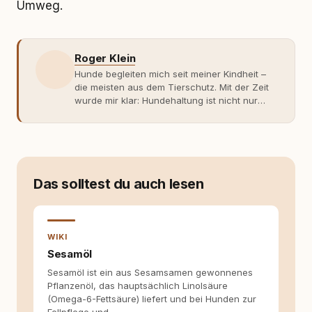
Umweg.
Roger Klein
Hunde begleiten mich seit meiner Kindheit –
die meisten aus dem Tierschutz. Mit der Zeit
wurde mir klar: Hundehaltung ist nicht nur
Gefühl, sondern Verantwortung und
Fachwissen. Der Wendepunkt kam mit meinem
ersten Welpen. Plötzlich reichte Erfahrung
allein nicht mehr. Ich begann mich intensiv mit
Verhaltensbiologie, Trainingsethik und
moderner Hundeerziehung
Das solltest du auch lesen
auseinanderzusetzen. Nach meiner Erfahrung
entsteht echte Bindung dort, wo Verständnis
Wissen ersetzt – nicht umgekehrt. Aus dieser
Entwicklung entstand rundum.dog – ein
WIKI
Wissens- und Serviceportal für
Sesamöl
Hundehalter:innen in Deutschland, Österreich
Sesamöl ist ein aus Sesamsamen gewonnenes
und der Schweiz. Meine Überzeugung:
Pflanzenöl, das hauptsächlich Linolsäure
Tierschutz beginnt mit Wissen. Wer seinen
(Omega-6-Fettsäure) liefert und bei Hunden zur
Hund versteht, trifft bessere Entscheidungen –