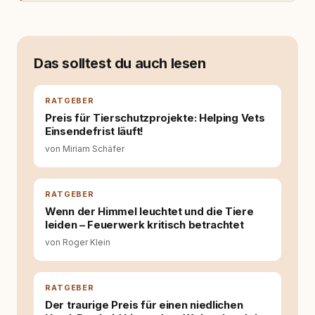
Fachwissen. Der Wendepunkt kam mit meinem
ersten Welpen. Plötzlich reichte Erfahrung
allein nicht mehr. Ich begann mich intensiv mit
Verhaltensbiologie, Trainingsethik und
moderner Hundeerziehung
Das solltest du auch lesen
auseinanderzusetzen. Nach meiner Erfahrung
entsteht echte Bindung dort, wo Verständnis
Wissen ersetzt – nicht umgekehrt. Aus dieser
RATGEBER
Entwicklung entstand rundum.dog – ein
Preis für Tierschutzprojekte: Helping Vets
Wissens- und Serviceportal für
Einsendefrist läuft!
Hundehalter:innen in Deutschland, Österreich
von Miriam Schäfer
und der Schweiz. Meine Überzeugung:
Tierschutz beginnt mit Wissen. Wer seinen
Hund versteht, trifft bessere Entscheidungen –
für ein Zusammenleben, das beiden guttut.
RATGEBER
Wenn der Himmel leuchtet und die Tiere
leiden – Feuerwerk kritisch betrachtet
von Roger Klein
RATGEBER
Der traurige Preis für einen niedlichen