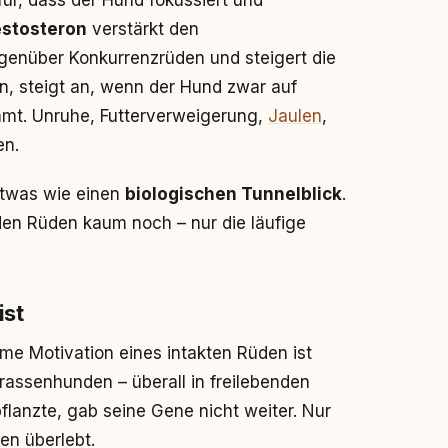
ür, dass der Hund fokussiert und
stosteron
verstärkt den
enüber Konkurrenzrüden und steigert die
n, steigt an, wenn der Hund zwar auf
mmt. Unruhe, Futterverweigerung,
Jaulen
,
en.
twas wie einen
biologischen Tunnelblick
.
 den Rüden kaum noch – nur die läufige
ist
reme Motivation eines intakten Rüden ist
Strassenhunden – überall in freilebenden
pflanzte, gab seine Gene nicht weiter. Nur
en überlebt.