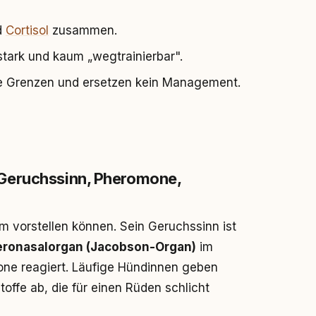
d
Cortisol
zusammen.
 stark und kaum „wegtrainierbar".
re Grenzen und ersetzen kein Management.
Geruchssinn, Pheromone,
um vorstellen können. Sein Geruchssinn ist
ronasalorgan (Jacobson-Organ)
im
one reagiert. Läufige Hündinnen geben
offe ab, die für einen Rüden schlicht