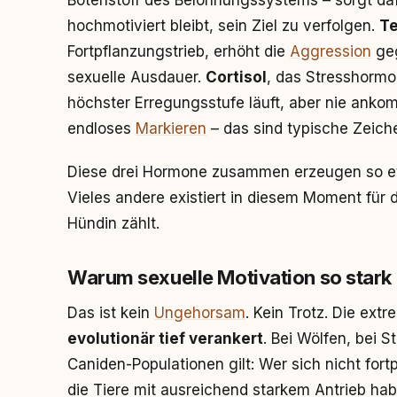
Botenstoff des Belohnungssystems – sorgt daf
hochmotiviert bleibt, sein Ziel zu verfolgen.
Te
Fortpflanzungstrieb, erhöht die
Aggression
geg
sexuelle Ausdauer.
Cortisol
, das Stresshormo
höchster Erregungsstufe läuft, aber nie anko
endloses
Markieren
– das sind typische Zeich
Diese drei Hormone zusammen erzeugen so e
Vieles andere existiert in diesem Moment für
Hündin zählt.
Warum sexuelle Motivation so stark 
Das ist kein
Ungehorsam
. Kein Trotz. Die ext
evolutionär tief verankert
. Bei Wölfen, bei 
Caniden-Populationen gilt: Wer sich nicht fort
die Tiere mit ausreichend starkem Antrieb hab