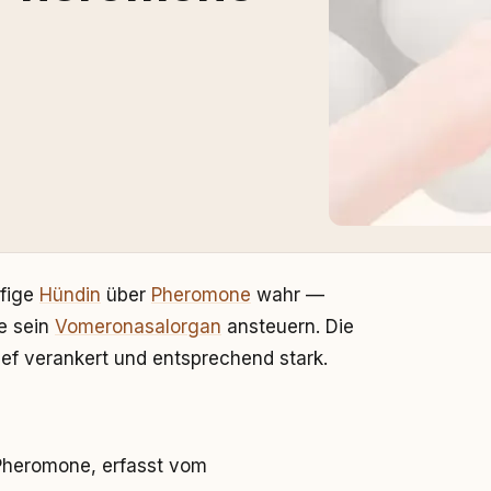
ufige
Hündin
über
Pheromone
wahr —
ie sein
Vomeronasalorgan
ansteuern. Die
ief verankert und entsprechend stark.
Pheromone, erfasst vom