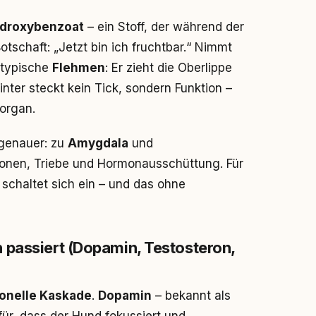
ydroxybenzoat
– ein Stoff, der während der
tschaft: „Jetzt bin ich fruchtbar.“ Nimmt
 typische
Flehmen
: Er zieht die Oberlippe
nter steckt kein Tick, sondern Funktion –
lorgan.
 genauer: zu
Amygdala
und
ionen, Triebe und Hormonausschüttung. Für
 schaltet sich ein – und das ohne
 passiert (Dopamin, Testosteron,
onelle Kaskade
.
Dopamin
– bekannt als