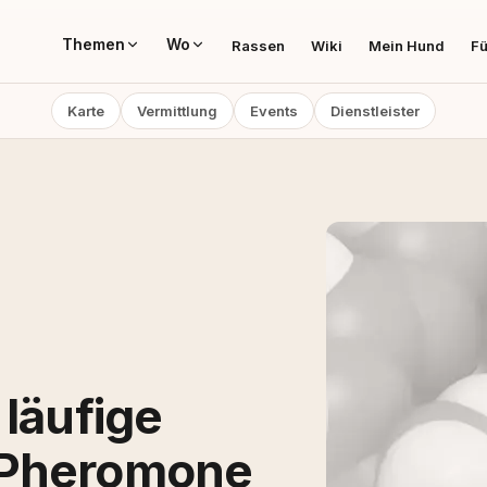
Themen
Wo
Rassen
Wiki
Mein Hund
Fü
Karte
Vermittlung
Events
Dienstleister
 läufige
 Pheromone