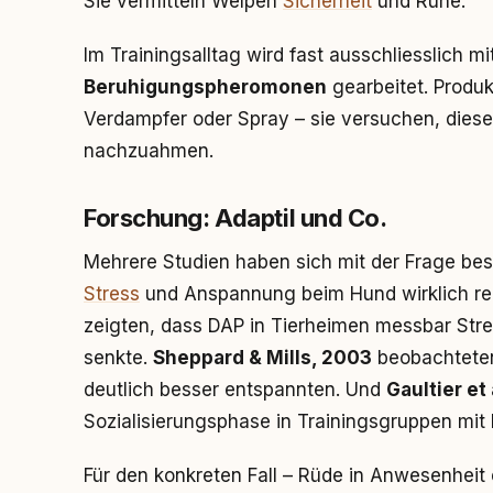
Sie vermitteln Welpen
Sicherheit
und Ruhe.
Im Trainingsalltag wird fast ausschliesslich m
Beruhigungspheromonen
gearbeitet. Produ
Verdampfer oder Spray – sie versuchen, dies
nachzuahmen.
Forschung: Adaptil und Co.
Mehrere Studien haben sich mit der Frage be
Stress
und Anspannung beim Hund wirklich re
zeigten, dass DAP in Tierheimen messbar Str
senkte.
Sheppard & Mills, 2003
beobachtete
deutlich besser entspannten. Und
Gaultier et
Sozialisierungsphase in Trainingsgruppen mit 
Für den konkreten Fall – Rüde in Anwesenheit 