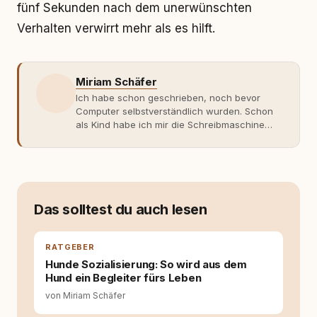
fünf Sekunden nach dem unerwünschten
Verhalten verwirrt mehr als es hilft.
Miriam Schäfer
Ich habe schon geschrieben, noch bevor
Computer selbstverständlich wurden. Schon
als Kind habe ich mir die Schreibmaschine
meiner Eltern geschnappt und drauflos
getippt: Geschichten, Beobachtungen,
Gedanken. Hauptsache Worte. Mein Zugang
zu Hunde-Themen ist kein klassischer. Lange
Zeit war ich eher skeptisch, geprägt von
weniger guten Erfahrungen. Umso mehr hat
Das solltest du auch lesen
es mich überrascht, als ich - dank Roger -
erlebt habe, wie verantwortungsvoll und
bewusst gute Hundehaltung funktionieren
RATGEBER
kann. Dieser Perspektivwechsel begleitet
Hunde Sozialisierung: So wird aus dem
meine Arbeit bis heute. Bei rundum.dog bin ich
Hund ein Begleiter fürs Leben
als Content Managerin an vielen Stellen
von Miriam Schäfer
beteiligt, an denen aus Ideen fertige Beiträge
werden. Ich recherchiere Themen, plane