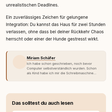
unrealistischen Deadlines.
Ein zuverlässiges Zeichen für gelungene
Integration: Du kannst das Haus für zwei Stunden
verlassen, ohne dass bei deiner Rückkehr Chaos
herrscht oder einer der Hunde gestresst wirkt.
Miriam Schäfer
Ich habe schon geschrieben, noch bevor
Computer selbstverständlich wurden. Schon
als Kind habe ich mir die Schreibmaschine
meiner Eltern geschnappt und drauflos
getippt: Geschichten, Beobachtungen,
Gedanken. Hauptsache Worte. Mein Zugang
zu Hunde-Themen ist kein klassischer. Lange
Zeit war ich eher skeptisch, geprägt von
weniger guten Erfahrungen. Umso mehr hat
Das solltest du auch lesen
es mich überrascht, als ich - dank Roger -
erlebt habe, wie verantwortungsvoll und