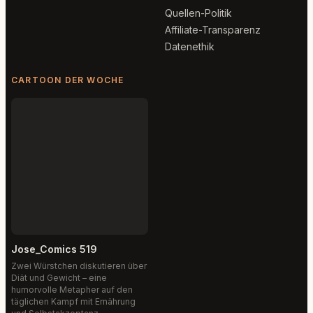
Quellen-Politik
Affiliate-Transparenz
Datenethik
CARTOON DER WOCHE
Jose_Comics 519
Zwei Würstchen diskutieren über
Diät und Gewicht – eine
humorvolle Metapher auf den
täglichen Kampf mit Ernährung