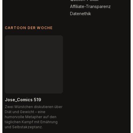
Affiliate-Transparenz
Datenethik
CARTOON DER WOCHE
Jose_Comics 519
Zwei Würstchen diskutieren über
Diät und Gewicht – eine
humorvolle Metapher auf den
täglichen Kampf mit Ernährung
und Selbstakzeptanz.