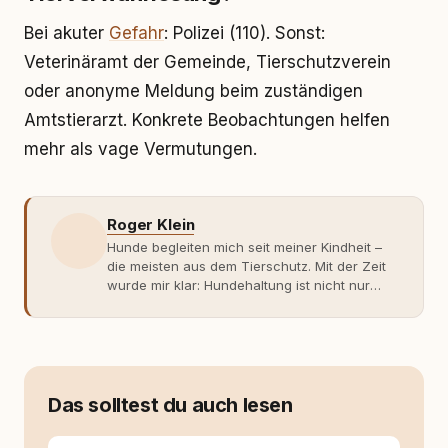
Bei akuter
Gefahr
: Polizei (110). Sonst:
Veterinäramt der Gemeinde, Tierschutzverein
oder anonyme Meldung beim zuständigen
Amtstierarzt. Konkrete Beobachtungen helfen
mehr als vage Vermutungen.
Roger Klein
Hunde begleiten mich seit meiner Kindheit –
die meisten aus dem Tierschutz. Mit der Zeit
wurde mir klar: Hundehaltung ist nicht nur
Gefühl, sondern Verantwortung und
Fachwissen. Der Wendepunkt kam mit meinem
ersten Welpen. Plötzlich reichte Erfahrung
allein nicht mehr. Ich begann mich intensiv mit
Verhaltensbiologie, Trainingsethik und
moderner Hundeerziehung
Das solltest du auch lesen
auseinanderzusetzen. Nach meiner Erfahrung
entsteht echte Bindung dort, wo Verständnis