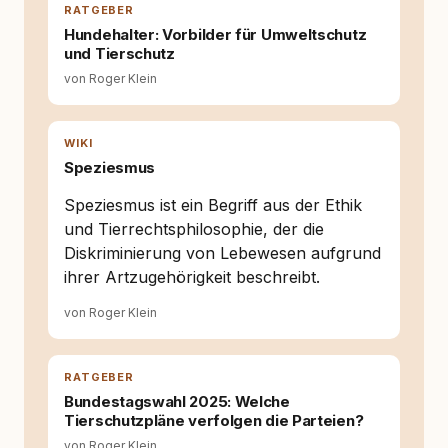
Wissen ersetzt – nicht umgekehrt. Aus dieser
RATGEBER
Entwicklung entstand rundum.dog – ein
Hundehalter: Vorbilder für Umweltschutz
Wissens- und Serviceportal für
und Tierschutz
Hundehalter:innen in Deutschland, Österreich
von Roger Klein
und der Schweiz. Meine Überzeugung:
Tierschutz beginnt mit Wissen. Wer seinen
Hund versteht, trifft bessere Entscheidungen –
für ein Zusammenleben, das beiden guttut.
WIKI
Speziesmus
Speziesmus ist ein Begriff aus der Ethik
und Tierrechtsphilosophie, der die
Diskriminierung von Lebewesen aufgrund
ihrer Artzugehörigkeit beschreibt.
von Roger Klein
RATGEBER
Bundestagswahl 2025: Welche
Tierschutzpläne verfolgen die Parteien?
von Roger Klein