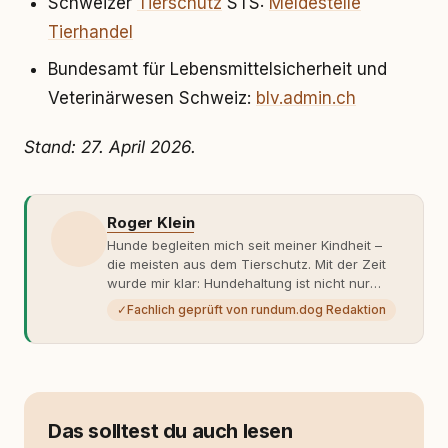
Schweizer
Tierschutz
STS:
Meldestelle
Tierhandel
Bundesamt für Lebensmittelsicherheit und
Veterinärwesen Schweiz:
blv.admin.ch
Stand: 27. April 2026.
Roger Klein
Hunde begleiten mich seit meiner Kindheit –
die meisten aus dem Tierschutz. Mit der Zeit
wurde mir klar: Hundehaltung ist nicht nur
Gefühl, sondern Verantwortung und
✓
Fachlich geprüft von rundum.dog Redaktion
Fachwissen. Der Wendepunkt kam mit meinem
ersten Welpen. Plötzlich reichte Erfahrung
allein nicht mehr. Ich begann mich intensiv mit
Verhaltensbiologie, Trainingsethik und
moderner Hundeerziehung
auseinanderzusetzen. Nach meiner Erfahrung
Das solltest du auch lesen
entsteht echte Bindung dort, wo Verständnis