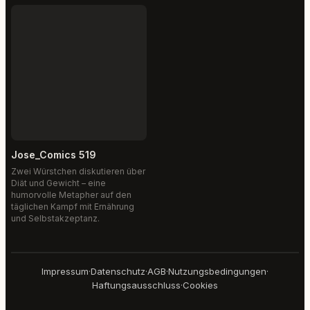
Jose_Comics 519
Zwei Würstchen diskutieren über
Diät und Gewicht – eine
humorvolle Metapher auf den
täglichen Kampf mit Ernährung
und Selbstakzeptanz.
Impressum
·
Datenschutz
·
AGB
·
Nutzungsbedingungen
·
Haftungsausschluss
·
Cookies