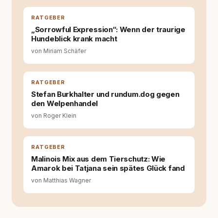
Wissen ersetzt – nicht umgekehrt. Aus dieser
Entwicklung entstand rundum.dog – ein
RATGEBER
Wissens- und Serviceportal für
„Sorrowful Expression“: Wenn der traurige
Hundehalter:innen in Deutschland, Österreich
Hundeblick krank macht
und der Schweiz. Meine Überzeugung:
Tierschutz beginnt mit Wissen. Wer seinen
von Miriam Schäfer
Hund versteht, trifft bessere Entscheidungen –
für ein Zusammenleben, das beiden guttut.
RATGEBER
Stefan Burkhalter und rundum.dog gegen
den Welpenhandel
von Roger Klein
RATGEBER
Malinois Mix aus dem Tierschutz: Wie
Amarok bei Tatjana sein spätes Glück fand
von Matthias Wagner