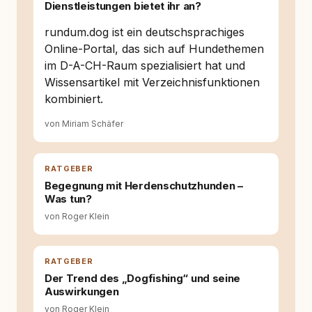
Wissens- und Serviceportal für
Dienstleistungen bietet ihr an?
Hundehalter:innen in Deutschland, Österreich
und der Schweiz. Meine Überzeugung:
rundum.dog ist ein deutschsprachiges
Tierschutz beginnt mit Wissen. Wer seinen
Online-Portal, das sich auf Hundethemen
Hund versteht, trifft bessere Entscheidungen –
im D-A-CH-Raum spezialisiert hat und
für ein Zusammenleben, das beiden guttut.
Wissensartikel mit Verzeichnisfunktionen
kombiniert.
von Miriam Schäfer
RATGEBER
Begegnung mit Herdenschutzhunden –
Was tun?
von Roger Klein
RATGEBER
Der Trend des „Dogfishing“ und seine
Auswirkungen
von Roger Klein