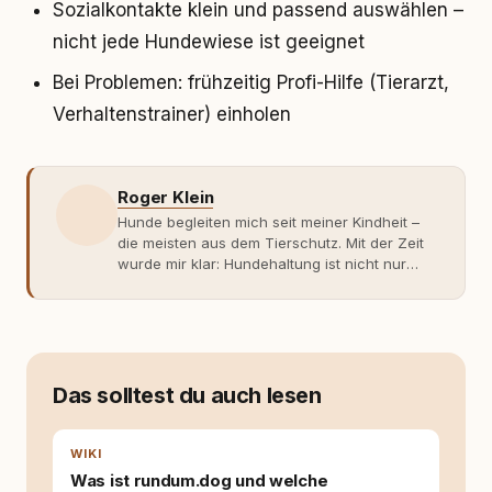
Sozialkontakte klein und passend auswählen –
nicht jede Hundewiese ist geeignet
Bei Problemen: frühzeitig Profi-Hilfe (Tierarzt,
Verhaltenstrainer) einholen
Roger Klein
Hunde begleiten mich seit meiner Kindheit –
die meisten aus dem Tierschutz. Mit der Zeit
wurde mir klar: Hundehaltung ist nicht nur
Gefühl, sondern Verantwortung und
Fachwissen. Der Wendepunkt kam mit meinem
ersten Welpen. Plötzlich reichte Erfahrung
allein nicht mehr. Ich begann mich intensiv mit
Verhaltensbiologie, Trainingsethik und
moderner Hundeerziehung
Das solltest du auch lesen
auseinanderzusetzen. Nach meiner Erfahrung
entsteht echte Bindung dort, wo Verständnis
Wissen ersetzt – nicht umgekehrt. Aus dieser
WIKI
Entwicklung entstand rundum.dog – ein
Was ist rundum.dog und welche