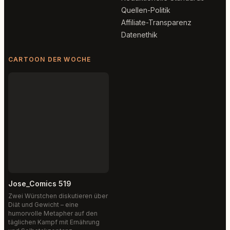
Quellen-Politik
Affiliate-Transparenz
Datenethik
CARTOON DER WOCHE
Jose_Comics 519
Zwei Würstchen diskutieren über
Diät und Gewicht – eine
humorvolle Metapher auf den
täglichen Kampf mit Ernährung