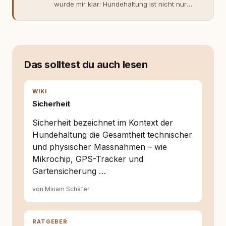
wurde mir klar: Hundehaltung ist nicht nur
Gefühl, sondern Verantwortung und
Fachwissen. Der Wendepunkt kam mit meinem
ersten Welpen. Plötzlich reichte Erfahrung
allein nicht mehr. Ich begann mich intensiv mit
Verhaltensbiologie, Trainingsethik und
moderner Hundeerziehung
Das solltest du auch lesen
auseinanderzusetzen. Nach meiner Erfahrung
entsteht echte Bindung dort, wo Verständnis
Wissen ersetzt – nicht umgekehrt. Aus dieser
WIKI
Entwicklung entstand rundum.dog – ein
Sicherheit
Wissens- und Serviceportal für
Hundehalter:innen in Deutschland, Österreich
Sicherheit bezeichnet im Kontext der
und der Schweiz. Meine Überzeugung:
Hundehaltung die Gesamtheit technischer
Tierschutz beginnt mit Wissen. Wer seinen
und physischer Massnahmen – wie
Hund versteht, trifft bessere Entscheidungen –
für ein Zusammenleben, das beiden guttut.
Mikrochip, GPS-Tracker und
Gartensicherung …
von Miriam Schäfer
RATGEBER