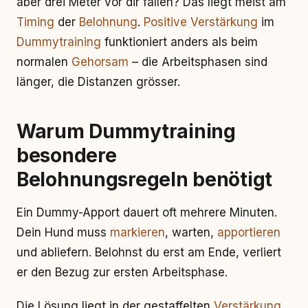
aber drei Meter vor dir fallen? Das liegt meist am
Timing
der
Belohnung
.
Positive Verstärkung
im
Dummytraining
funktioniert anders als beim
normalen
Gehorsam
– die Arbeitsphasen sind
länger, die Distanzen grösser.
Warum Dummytraining
besondere
Belohnungsregeln benötigt
Ein Dummy-Apport dauert oft mehrere Minuten.
Dein Hund muss
markieren
, warten,
apportieren
und abliefern. Belohnst du erst am Ende, verliert
er den Bezug zur ersten Arbeitsphase.
Die Lösung liegt in der gestaffelten
Verstärkung
.