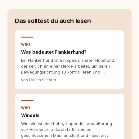
ersten Welpen. Plötzlich reichte Erfahrung
allein nicht mehr. Ich begann mich intensiv mit
Verhaltensbiologie, Trainingsethik und
moderner Hundeerziehung
Das solltest du auch lesen
auseinanderzusetzen. Nach meiner Erfahrung
entsteht echte Bindung dort, wo Verständnis
Wissen ersetzt – nicht umgekehrt. Aus dieser
Entwicklung entstand rundum.dog – ein
WIKI
Wissens- und Serviceportal für
Was bedeutet Flankierhund?
Hundehalter:innen in Deutschland, Österreich
Ein Flankierhund ist ein spezialisierter Hütehund,
und der Schweiz. Meine Überzeugung:
der seitlich an einer Herde arbeitet, um deren
Tierschutz beginnt mit Wissen. Wer seinen
Bewegungsrichtung zu kontrollieren und …
Hund versteht, trifft bessere Entscheidungen –
für ein Zusammenleben, das beiden guttut.
von Miriam Schäfer
WIKI
Winseln
Winseln ist eine hohe, klagende Lautäußerung
von Hunden, die durch Luftstrom bei
geschlossenem Maul entsteht und meist an …