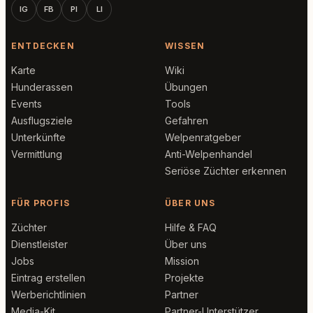
IG
FB
PI
LI
ENTDECKEN
WISSEN
Karte
Wiki
Hunderassen
Übungen
Events
Tools
Ausflugsziele
Gefahren
Unterkünfte
Welpenratgeber
Vermittlung
Anti-Welpenhandel
Seriöse Züchter erkennen
FÜR PROFIS
ÜBER UNS
Züchter
Hilfe & FAQ
Dienstleister
Über uns
Jobs
Mission
Eintrag erstellen
Projekte
Werberichtlinien
Partner
Media-Kit
Partner-Unterstützer