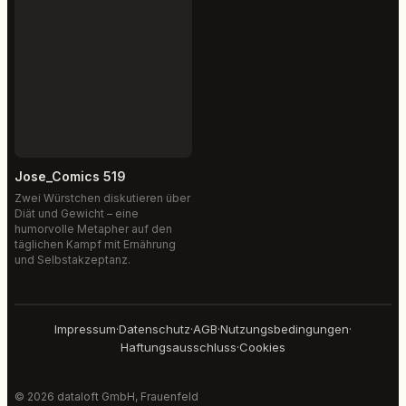
Jose_Comics 519
Zwei Würstchen diskutieren über
Diät und Gewicht – eine
humorvolle Metapher auf den
täglichen Kampf mit Ernährung
und Selbstakzeptanz.
Impressum
·
Datenschutz
·
AGB
·
Nutzungsbedingungen
·
Haftungsausschluss
·
Cookies
© 2026 dataloft GmbH, Frauenfeld