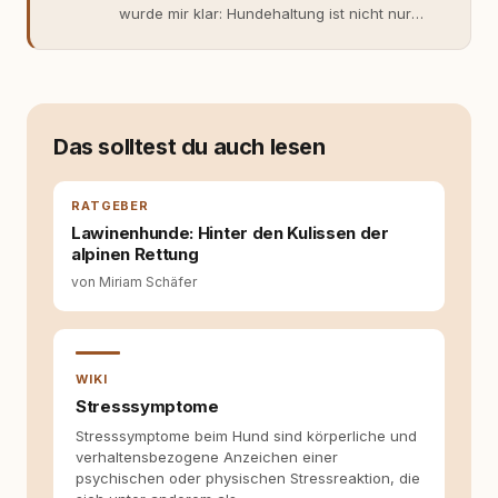
wurde mir klar: Hundehaltung ist nicht nur
Gefühl, sondern Verantwortung und
Fachwissen. Der Wendepunkt kam mit meinem
ersten Welpen. Plötzlich reichte Erfahrung
allein nicht mehr. Ich begann mich intensiv mit
Verhaltensbiologie, Trainingsethik und
moderner Hundeerziehung
Das solltest du auch lesen
auseinanderzusetzen. Nach meiner Erfahrung
entsteht echte Bindung dort, wo Verständnis
Wissen ersetzt – nicht umgekehrt. Aus dieser
RATGEBER
Entwicklung entstand rundum.dog – ein
Lawinenhunde: Hinter den Kulissen der
Wissens- und Serviceportal für
alpinen Rettung
Hundehalter:innen in Deutschland, Österreich
von Miriam Schäfer
und der Schweiz. Meine Überzeugung:
Tierschutz beginnt mit Wissen. Wer seinen
Hund versteht, trifft bessere Entscheidungen –
für ein Zusammenleben, das beiden guttut.
WIKI
Stresssymptome
Stresssymptome beim Hund sind körperliche und
verhaltensbezogene Anzeichen einer
psychischen oder physischen Stressreaktion, die