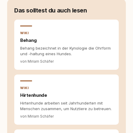
Verhaltensbiologie, Trainingsethik und
moderner Hundeerziehung
Das solltest du auch lesen
auseinanderzusetzen. Nach meiner Erfahrung
entsteht echte Bindung dort, wo Verständnis
Wissen ersetzt – nicht umgekehrt. Aus dieser
Entwicklung entstand rundum.dog – ein
WIKI
Wissens- und Serviceportal für
Behang
Hundehalter:innen in Deutschland, Österreich
Behang bezeichnet in der Kynologie die Ohrform
und der Schweiz. Meine Überzeugung:
und -haltung eines Hundes.
Tierschutz beginnt mit Wissen. Wer seinen
Hund versteht, trifft bessere Entscheidungen –
von Miriam Schäfer
für ein Zusammenleben, das beiden guttut.
WIKI
Hirtenhunde
Hirtenhunde arbeiten seit Jahrhunderten mit
Menschen zusammen, um Nutztiere zu betreuen.
von Miriam Schäfer