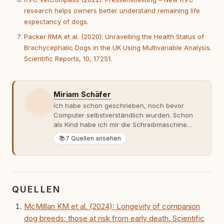
research helps owners better understand remaining life
expectancy of dogs.
Packer RMA et al. (2020): Unravelling the Health Status of
Brachycephalic Dogs in the UK Using Multivariable Analysis.
Scientific Reports, 10, 17251.
Miriam Schäfer
Ich habe schon geschrieben, noch bevor
Computer selbstverständlich wurden. Schon
als Kind habe ich mir die Schreibmaschine
meiner Eltern geschnappt und drauflos
📚
7 Quellen ansehen
getippt: Geschichten, Beobachtungen,
Gedanken. Hauptsache Worte. Mein Zugang
zu Hunde-Themen ist kein klassischer. Lange
Zeit war ich eher skeptisch, geprägt von
weniger guten Erfahrungen. Umso mehr hat
QUELLEN
es mich überrascht, als ich - dank Roger -
erlebt habe, wie verantwortungsvoll und
McMillan KM et al. (2024): Longevity of companion
bewusst gute Hundehaltung funktionieren
dog breeds: those at risk from early death. Scientific
kann. Dieser Perspektivwechsel begleitet