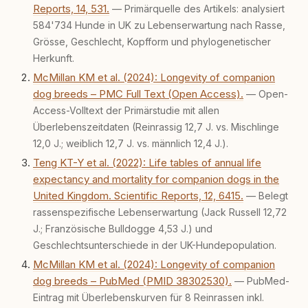
meine Arbeit bis heute. Bei rundum.dog bin ich
Reports, 14, 531.
— Primärquelle des Artikels: analysiert
als Content Managerin an vielen Stellen
584'734 Hunde in UK zu Lebenserwartung nach Rasse,
beteiligt, an denen aus Ideen fertige Beiträge
Grösse, Geschlecht, Kopfform und phylogenetischer
werden. Ich recherchiere Themen, plane
Herkunft.
Inhalte, schreibe Artikel, begleite Gastbeiträge
redaktionell, veröffentliche Texte und betreue
McMillan KM et al. (2024): Longevity of companion
die Social-Media-Kanäle. Mein Blick richtet
dog breeds – PMC Full Text (Open Access).
— Open-
sich dabei immer auf das grosse Ganze:
Access-Volltext der Primärstudie mit allen
Welche Themen sind relevant? Welche
Fragen stehen dahinter? Und wie lassen sich
Überlebenszeitdaten (Reinrassig 12,7 J. vs. Mischlinge
Inhalte so aufbereiten, dass sie verständlich,
12,0 J.; weiblich 12,7 J. vs. männlich 12,4 J.).
fundiert und für unsere Leser wirklich
Teng KT-Y et al. (2022): Life tables of annual life
hilfreich sind? Ich glaube, dass Emotionen
allein nicht ausreichen. Gute Entscheidungen
expectancy and mortality for companion dogs in the
entstehen dort, wo Information,
United Kingdom. Scientific Reports, 12, 6415.
— Belegt
Selbstreflexion und Bereitschaft zum
rassenspezifische Lebenserwartung (Jack Russell 12,72
Hinterfragen zusammenkommen. Mit meinen
J.; Französische Bulldogge 4,53 J.) und
Texten möchte ich genau dazu beitragen.
Geschlechtsunterschiede in der UK-Hundepopulation.
McMillan KM et al. (2024): Longevity of companion
dog breeds – PubMed (PMID 38302530).
— PubMed-
Eintrag mit Überlebenskurven für 8 Reinrassen inkl.