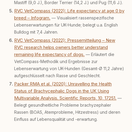
Mastiff (9,0 J.), Border Terrier (14,2 J.) und Pug (11,6 J.).
RVC VetCompass (2022): Life expectancy at age 0 by
breed – Infogram.
— Visualisiert rassenspezifische
Lebenserwartungen für UK-Hunde; belegt u.a. English
Bulldog mit 7,4 Jahren.
RVC VetCompass (2022): Pressemitteilung – New
RVC research helps owners better understand
remaining life expectancy of dogs.
— Erläutert die
VetCompass-Methodik und Ergebnisse zur
Lebenserwartung von UK-Hunden (Gesamt-Ø 11,2 Jahre)
aufgeschlüsselt nach Rasse und Geschlecht.
Packer RMA et al. (2020): Unravelling the Health
Status of Brachycephalic Dogs in the UK Using
Multivariable Analysis. Scientific Reports, 10, 17251.
—
Belegt gesundheitliche Probleme brachyzephaler
Rassen (BOAS, Atemprobleme, Hitzestress) und deren
Einfluss auf Lebensqualität und -erwartung.