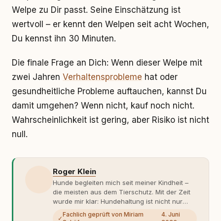
Welpe zu Dir passt. Seine Einschätzung ist
wertvoll – er kennt den Welpen seit acht Wochen,
Du kennst ihn 30 Minuten.
Die finale Frage an Dich: Wenn dieser Welpe mit
zwei Jahren
Verhaltensprobleme
hat oder
gesundheitliche Probleme auftauchen, kannst Du
damit umgehen? Wenn nicht, kauf noch nicht.
Wahrscheinlichkeit ist gering, aber Risiko ist nicht
null.
Roger Klein
Hunde begleiten mich seit meiner Kindheit –
die meisten aus dem Tierschutz. Mit der Zeit
wurde mir klar: Hundehaltung ist nicht nur
Gefühl, sondern Verantwortung und
Fachlich geprüft von Miriam
4. Juni
✓
Fachwissen. Der Wendepunkt kam mit meinem