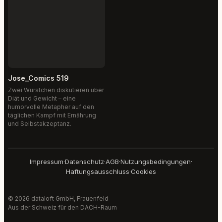
Jose_Comics 519
Zwei Würstchen diskutieren über
Diät und Gewicht – eine
humorvolle Metapher auf den
täglichen Kampf mit Ernährung
und Selbstakzeptanz.
Impressum
·
Datenschutz
·
AGB
·
Nutzungsbedingungen
·
Haftungsausschluss
·
Cookies
© 2026 dataloft GmbH, Frauenfeld
Aus der Schweiz für den DACH-Raum