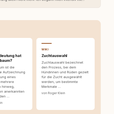
erner Hundeerziehung auseinanderzusetzen. Nach meiner
rständnis Wissen ersetzt – nicht umgekehrt. Aus dieser
s- und Serviceportal für Hundehalter:innen in
ine Überzeugung: Tierschutz beginnt mit Wissen. Wer
idungen – für ein Zusammenleben, das beiden guttut.
WIKI
deutung hat
Zuchtauswahl
mbaum?
Zuchtauswahl bezeichnet
m ist die
den Prozess, bei dem
te Aufzeichnung
Hündinnen und Rüden gezielt
ung eines
für die Zucht ausgewählt
 mehrere
werden, um bestimmte
n hinweg,
Merkmale …
von anerkannten
von Roger Klein
den …
in