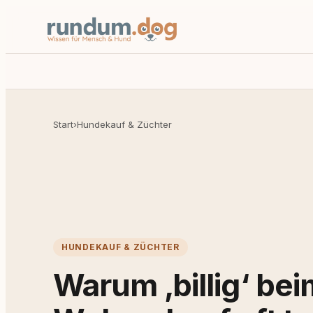
Start
›
Hundekauf & Züchter
HUNDEKAUF & ZÜCHTER
Warum ‚billig‘ bei