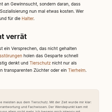
cht an Gewinnsucht, sondern daran, dass
Sozialisierung nun mal etwas kosten. Wer
 und für die
Halter
.
t verrät
 ist ein Versprechen, das nicht gehalten
nsstörungen
holen das Gesparte schnell
istig denkt und
Tierschutz
nicht nur als
en transparenten Züchter oder ein
Tierheim
.
ie meisten aus dem Tierschutz. Mit der Zeit wurde mir klar:
 Verantwortung und Fachwissen. Der Wendepunkt kam mit
rung allein nicht mehr. Ich begann mich intensiv mit