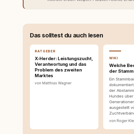
Verhaltensbiologie, Trainingsethik und mod
Erfahrung entsteht echte Bindung dort, wo Ve
Entwicklung entstand rundum.dog – ein Wissen
Deutschland, Österreich und der Schweiz. Me
seinen Hund versteht, trifft bessere Entsche
Das solltest du auch lesen
RATGEBER
X-Herder: Leistungszucht,
WIKI
Verantwortung und das
Welche Be
Problem des zweiten
der Stam
Marktes
Ein Stammbau
von Matthias Wagner
dokumentier
der Abstamm
Hundes über
Generatione
ausgestellt 
Zuchtverbän
von Roger Kle