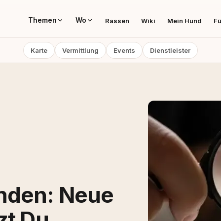
Themen
Wo
Rassen
Wiki
Mein Hund
Fü
Karte
Vermittlung
Events
Dienstleister
nden: Neue
zt Du