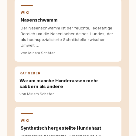
bewusst gute Hundehaltung funktionieren
kann. Dieser Perspektivwechsel begleitet
WIKI
meine Arbeit bis heute. Bei rundum.dog bin ich
Nasenschwamm
als Content Managerin an vielen Stellen
Der Nasenschwamm ist der feuchte, lederartige
beteiligt, an denen aus Ideen fertige Beiträge
Bereich um die Nasenlöcher deines Hundes, der
werden. Ich recherchiere Themen, plane
als hochspezialisierte Schnittstelle zwischen
Inhalte, schreibe Artikel, begleite Gastbeiträge
Umwelt …
redaktionell, veröffentliche Texte und betreue
die Social-Media-Kanäle. Mein Blick richtet
von Miriam Schäfer
sich dabei immer auf das grosse Ganze:
Welche Themen sind relevant? Welche
Fragen stehen dahinter? Und wie lassen sich
RATGEBER
Inhalte so aufbereiten, dass sie verständlich,
fundiert und für unsere Leser wirklich
Warum manche Hunderassen mehr
hilfreich sind? Ich glaube, dass Emotionen
sabbern als andere
allein nicht ausreichen. Gute Entscheidungen
von Miriam Schäfer
entstehen dort, wo Information,
Selbstreflexion und Bereitschaft zum
Hinterfragen zusammenkommen. Mit meinen
Texten möchte ich genau dazu beitragen.
WIKI
Synthetisch hergestellte Hundehaut