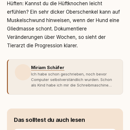
Hüften: Kannst du die Hüftknochen leicht
erfühlen? Ein sehr dicker Oberschenkel kann auf
Muskelschwund hinweisen, wenn der Hund eine
Gliedmasse schont. Dokumentiere
Veränderungen über Wochen, so sieht der
Tierarzt die Progression klarer.
Miriam Schäfer
Ich habe schon geschrieben, noch bevor
Computer selbstverständlich wurden. Schon
als Kind habe ich mir die Schreibmaschine
meiner Eltern geschnappt und drauflos
getippt: Geschichten, Beobachtungen,
Gedanken. Hauptsache Worte. Mein Zugang
zu Hunde-Themen ist kein klassischer. Lange
Zeit war ich eher skeptisch, geprägt von
weniger guten Erfahrungen. Umso mehr hat
Das solltest du auch lesen
es mich überrascht, als ich - dank Roger -
erlebt habe, wie verantwortungsvoll und