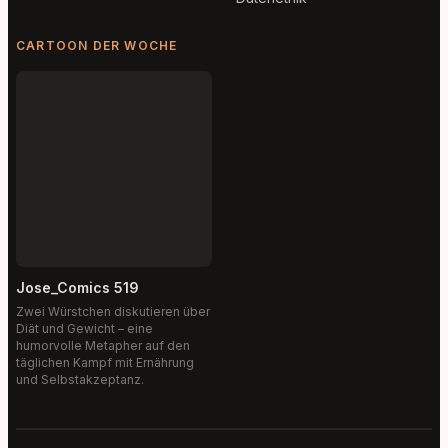
CARTOON DER WOCHE
Jose_Comics 519
Zwei Würstchen diskutieren über
Diät und Gewicht – eine
humorvolle Metapher auf den
täglichen Kampf mit Ernährung
und Selbstakzeptanz.