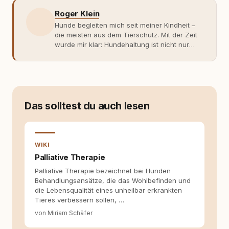
Roger Klein
Hunde begleiten mich seit meiner Kindheit –
die meisten aus dem Tierschutz. Mit der Zeit
wurde mir klar: Hundehaltung ist nicht nur
Gefühl, sondern Verantwortung und
Fachwissen. Der Wendepunkt kam mit meinem
ersten Welpen. Plötzlich reichte Erfahrung
allein nicht mehr. Ich begann mich intensiv mit
Verhaltensbiologie, Trainingsethik und
moderner Hundeerziehung
Das solltest du auch lesen
auseinanderzusetzen. Nach meiner Erfahrung
entsteht echte Bindung dort, wo Verständnis
Wissen ersetzt – nicht umgekehrt. Aus dieser
Entwicklung entstand rundum.dog – ein
WIKI
Wissens- und Serviceportal für
Palliative Therapie
Hundehalter:innen in Deutschland, Österreich
Palliative Therapie bezeichnet bei Hunden
und der Schweiz. Meine Überzeugung:
Behandlungsansätze, die das Wohlbefinden und
Tierschutz beginnt mit Wissen. Wer seinen
die Lebensqualität eines unheilbar erkrankten
Hund versteht, trifft bessere Entscheidungen –
Tieres verbessern sollen, …
für ein Zusammenleben, das beiden guttut.
von Miriam Schäfer