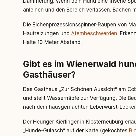
Dämmerung. Wenn dein Hund eine frische Spur
anleinen und den Bereich verlassen. Bachen m
Die Eichenprozessionsspinner-Raupen von Mai
Hautreizungen und
Atembeschwerden
. Erken
Halte 10 Meter Abstand.
Gibt es im Wienerwald hun
Gasthäuser?
Das Gasthaus „Zur Schönen Aussicht“ am Cob
und stellt Wassernäpfe zur Verfügung. Die Be
nach dem hausgemachten Leberwurst-Leckerl
Der Heuriger Kierlinger in Klosterneuburg erl
„Hunde-Gulasch“ auf der Karte (gekochtes
Ri