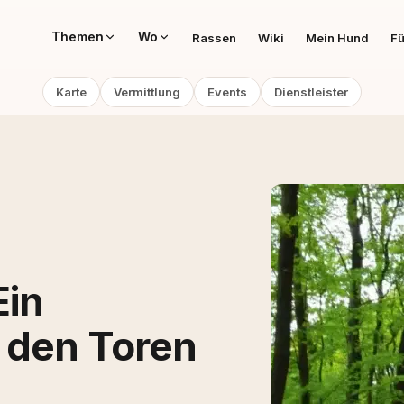
Themen
Wo
Rassen
Wiki
Mein Hund
Fü
Karte
Vermittlung
Events
Dienstleister
Ein
 den Toren