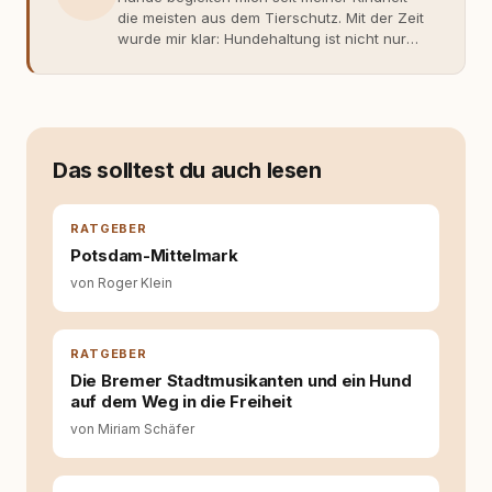
die meisten aus dem Tierschutz. Mit der Zeit
wurde mir klar: Hundehaltung ist nicht nur
Gefühl, sondern Verantwortung und
Fachwissen. Der Wendepunkt kam mit meinem
ersten Welpen. Plötzlich reichte Erfahrung
allein nicht mehr. Ich begann mich intensiv mit
Verhaltensbiologie, Trainingsethik und
moderner Hundeerziehung
Das solltest du auch lesen
auseinanderzusetzen. Nach meiner Erfahrung
entsteht echte Bindung dort, wo Verständnis
Wissen ersetzt – nicht umgekehrt. Aus dieser
RATGEBER
Entwicklung entstand rundum.dog – ein
Potsdam-Mittelmark
Wissens- und Serviceportal für
von Roger Klein
Hundehalter:innen in Deutschland, Österreich
und der Schweiz. Meine Überzeugung:
Tierschutz beginnt mit Wissen. Wer seinen
Hund versteht, trifft bessere Entscheidungen –
RATGEBER
für ein Zusammenleben, das beiden guttut.
Die Bremer Stadtmusikanten und ein Hund
auf dem Weg in die Freiheit
von Miriam Schäfer