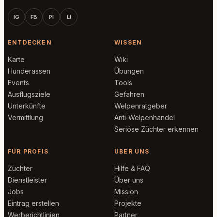
IG
FB
PI
LI
ENTDECKEN
WISSEN
Karte
Wiki
Hunderassen
Übungen
Events
Tools
Ausflugsziele
Gefahren
Unterkünfte
Welpenratgeber
Vermittlung
Anti-Welpenhandel
Seriöse Züchter erkennen
FÜR PROFIS
ÜBER UNS
Züchter
Hilfe & FAQ
Dienstleister
Über uns
Jobs
Mission
Eintrag erstellen
Projekte
Werberichtlinien
Partner